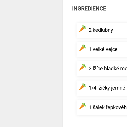
INGREDIENCE
2 kedlubny
1 velké vejce
2 lžíce hladké m
1/4 lžičky jemné
1 šálek řepkovéh