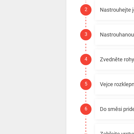
Nastrouhejte 
Nastrouhanou 
Zvedněte rohy 
Vejce rozklepn
Do směsi prid
Zahřejte vrstv