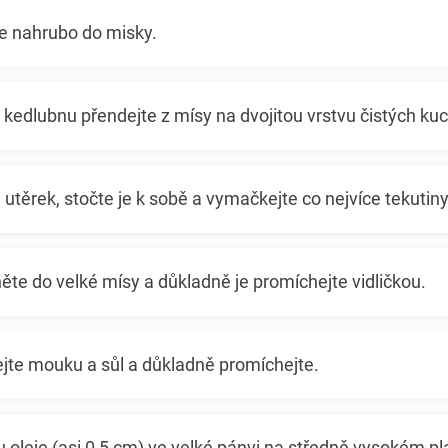
je nahrubo do misky.
kedlubnu přendejte z mísy na dvojitou vrstvu čistých ku
utěrek, stočte je k sobě a vymačkejte co nejvíce tekutiny
ěte do velké mísy a důkladně je promíchejte vidličkou.
ejte mouku a sůl a důkladně promíchejte.
u oleje (asi 0,5 cm) ve velké pánvi na středně vysokém pl