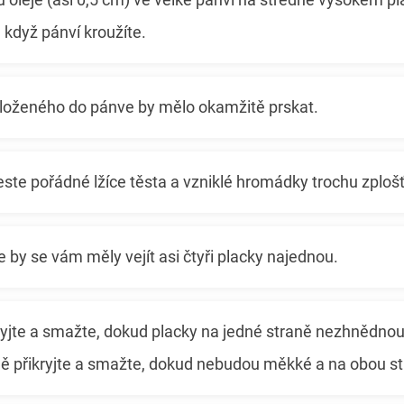
, když pánví kroužíte.
vloženého do pánve by mělo okamžitě prskat.
te pořádné lžíce těsta a vzniklé hromádky trochu zplošťt
 by se vám měly vejít asi čtyři placky najednou.
jte a smažte, dokud placky na jedné straně nezhnědnou, 
ě přikryjte a smažte, dokud nebudou měkké a na obou s