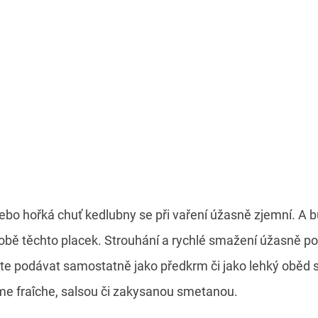
nebo hořká chuť kedlubny se při vaření úžasně zjemní. A b
době těchto placek. Strouhání a rychlé smažení úžasně p
te podávat samostatně jako předkrm či jako lehký oběd
me fraîche, salsou či zakysanou smetanou.