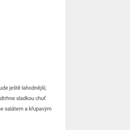
ude ještě lahodnější,
odtrhne sladkou chuť
 se salátem a křupavým