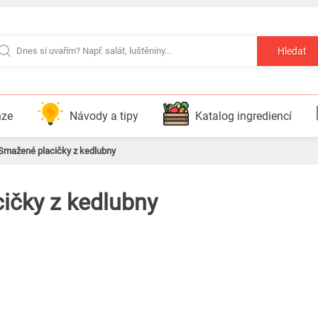
Hledat
nze
Návody a tipy
Katalog ingrediencí
Smažené placičky z kedlubny
ičky z kedlubny