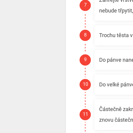
nebude třpytit
Trochu těsta 
Do pánve nanes
Do velké pánve
Částečně zakry
znovu částečn