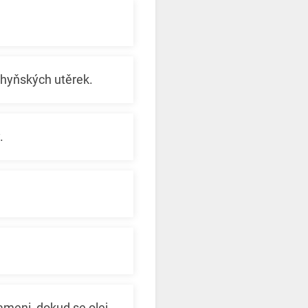
chyňských utěrek.
.
ameni, dokud se olej