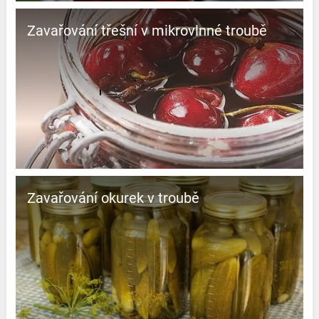
Zavařování třešní v mikrovlnné troubě
Zavařování okurek v troubě