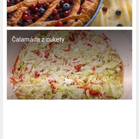
Čalamáda z cukety