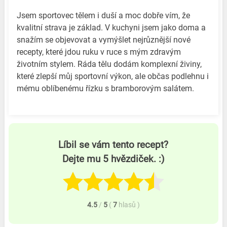
Jsem sportovec tělem i duší a moc dobře vím, že
kvalitní strava je základ. V kuchyni jsem jako doma a
snažím se objevovat a vymýšlet nejrůznější nové
recepty, které jdou ruku v ruce s mým zdravým
životním stylem. Ráda tělu dodám komplexní živiny,
které zlepší můj sportovní výkon, ale občas podlehnu i
mému oblíbenému řízku s bramborovým salátem.
Líbil se vám tento recept?
Dejte mu 5 hvězdiček. :)
4.5
/
5
(
7
hlasů
)