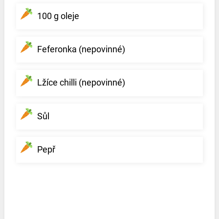
100 g oleje
Feferonka (nepovinné)
Lžíce chilli (nepovinné)
Sůl
Pepř