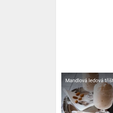
Mandlová ledová tříš