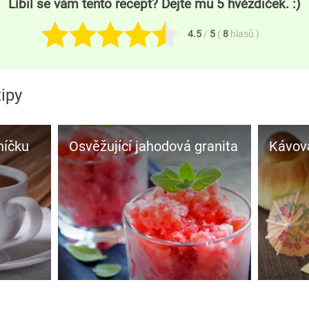
Líbil se vám tento recept? Dejte mu 5 hvězdiček. :)
4.5
/
5
(
8
hlasů
)
ipy
níčku
Osvěžující jahodová granita
Kávová