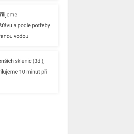
ilijeme
ťávu a podle potřeby
řenou vodou
ších sklenic (3dl),
ilujeme 10 minut při