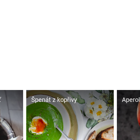
ť
Špenát z kopřivy
Aperol