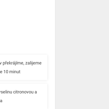
 překrájíme, zalijeme
me 10 minut
yselinu citronovou a
a