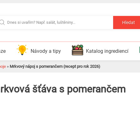
Hledat
nze
Návody a tipy
Katalog ingrediencí
poje
»
Mrkvový nápoj s pomerančem (recept pro rok 2026)
mrkvová šťáva s pomerančem