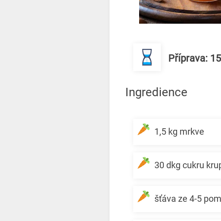
Příprava: 1
Ingredience
1,5 kg mrkve
30 dkg cukru kru
šťáva ze 4-5 po