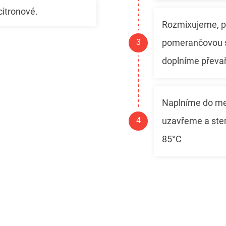
citronové.
Rozmixujeme, př
pomerančovou š
doplníme převa
Naplníme do men
uzavřeme a ster
85°C