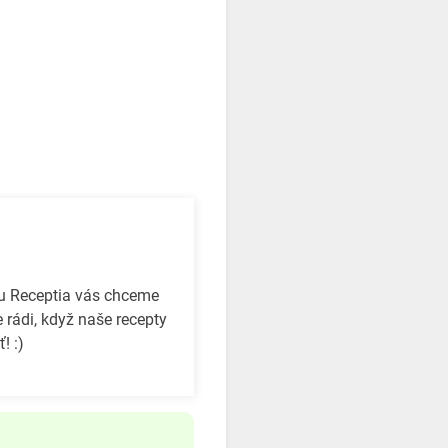
bu Receptia vás chceme
 rádi, když naše recepty
! :)