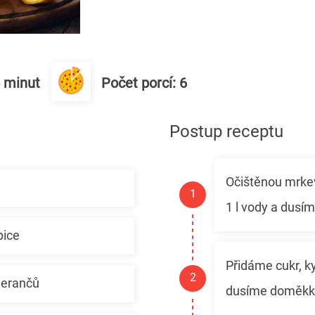
5 minut
Počet porcí: 6
Postup receptu
Očištěnou mrkev
1 l vody a dusí
pice
Přidáme cukr, k
merančů
dusíme doměkk