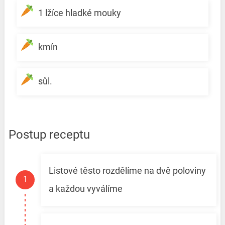
1 lžíce hladké mouky
kmín
sůl.
Postup receptu
Listové těsto rozdělíme na dvě poloviny
a každou vyválíme