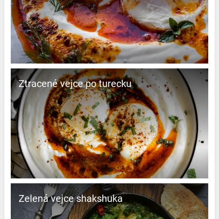
Ztracené vejce po turecku
Zelená vejce shakshuka