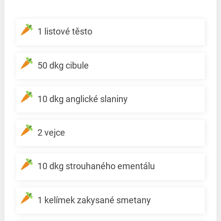
1 listové těsto
50 dkg cibule
10 dkg anglické slaniny
2 vejce
10 dkg strouhaného ementálu
1 kelímek zakysané smetany