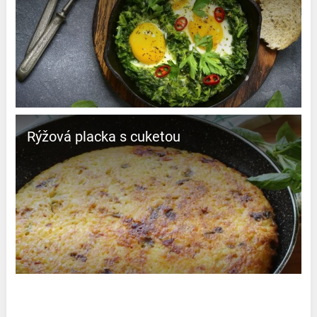
Rýžová placka s cuketou