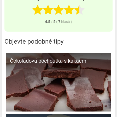
4.5
/
5
(
7
hlasů
)
Objevte podobné tipy
Čokoládová pochoutka s kakaem