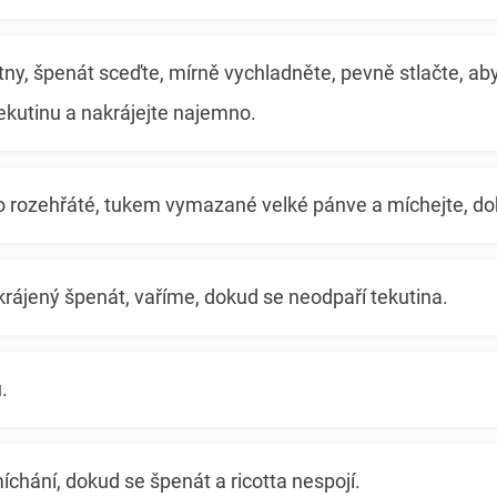
tny, špenát sceďte, mírně vychladněte, pevně stlačte, aby
ekutinu a nakrájejte najemno.
 do rozehřáté, tukem vymazané velké pánve a míchejte, d
ájený špenát, vaříme, dokud se neodpaří tekutina.
.
íchání, dokud se špenát a ricotta nespojí.