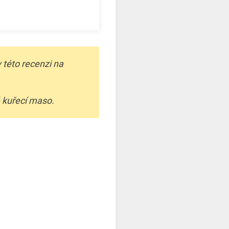
 této recenzi na
 kuřecí maso.