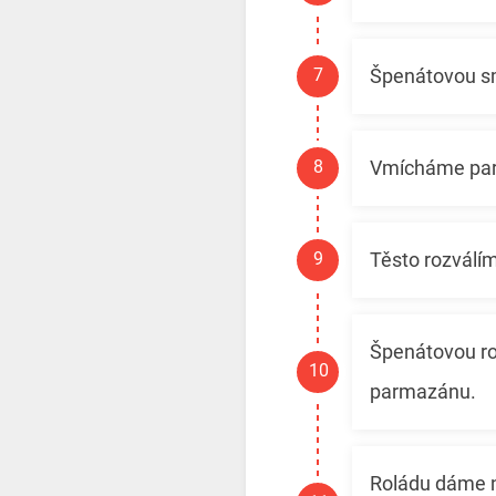
Špenátovou sm
Vmícháme par
Těsto rozválí
Špenátovou ro
parmazánu.
Roládu dáme n