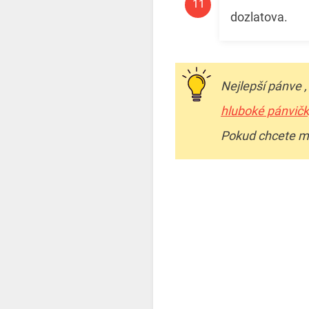
dozlatova.
Nejlepší pánve 
hluboké pánvičky
Pokud chcete ma