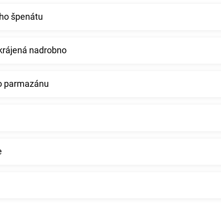
ého špenátu
akrájená nadrobno
ho parmazánu
e