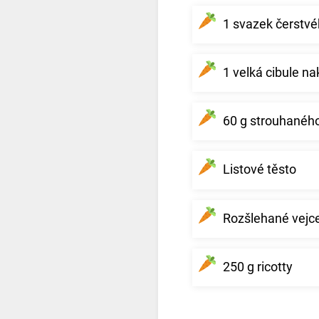
1 svazek čerstv
1 velká cibule n
60 g strouhané
Listové těsto
Rozšlehané vejc
250 g ricotty