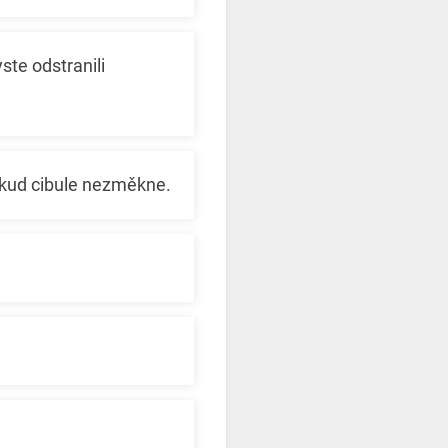
ste odstranili
okud cibule nezměkne.