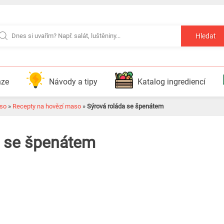
Hledat
nze
Návody a tipy
Katalog ingrediencí
so
»
Recepty na hovězí maso
»
Sýrová roláda se špenátem
a se špenátem