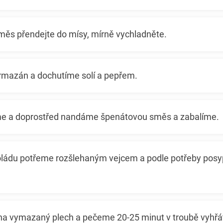
ěs přendejte do mísy, mírně vychladněte.
mazán a dochutíme solí a pepřem.
me a doprostřed nandáme špenátovou směs a zabalíme.
ládu potřeme rozšlehaným vejcem a podle potřeby posy
a vymazaný plech a pečeme 20-25 minut v troubě vyhřá