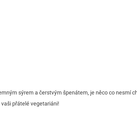
jemným sýrem a čerstvým špenátem, je něco co nesmí c
 vaši přátelé vegetariáni!