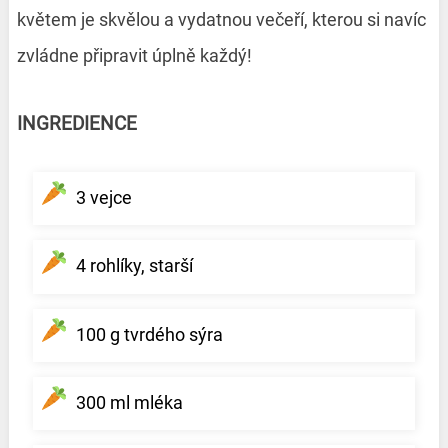
květem je skvělou a vydatnou večeří
, kterou si navíc
zvládne připravit úplně každý!
INGREDIENCE
3 vejce
4 rohlíky, starší
100 g tvrdého sýra
300 ml mléka