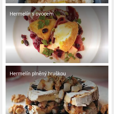
Hermelín s ovocem
Hermelín plněný hruškou