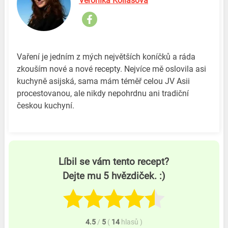
Veronika Koliášová
Vaření je jedním z mých největších koníčků a ráda
zkouším nové a nové recepty. Nejvíce mě oslovila asi
kuchyně asijská, sama mám téměř celou JV Asii
procestovanou, ale nikdy nepohrdnu ani tradiční
českou kuchyní.
Líbil se vám tento recept?
Dejte mu 5 hvězdiček. :)
4.5
/
5
(
14
hlasů
)