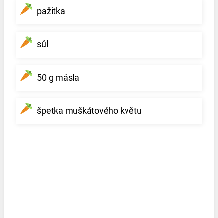
pažitka
sůl
50 g másla
špetka muškátového květu