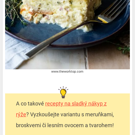
www.theworktop.com
A co takové
recepty na sladký nákyp z
rýže
? Vyzkoušejte variantu s meruňkami,
broskvemi či lesním ovocem a tvarohem!