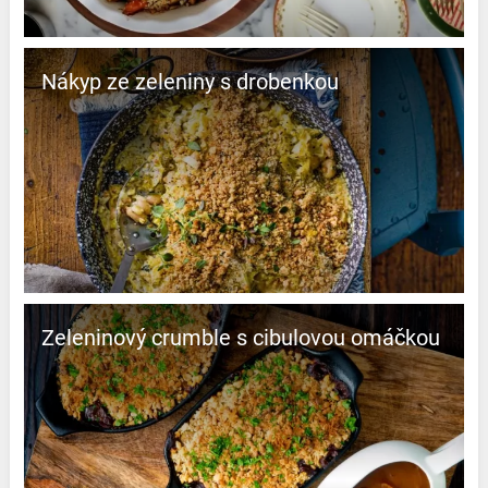
Nákyp ze zeleniny s drobenkou
Zeleninový crumble s cibulovou omáčkou