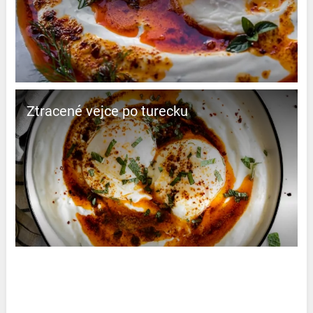
Ztracené vejce po turecku