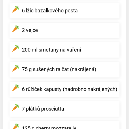
6 lžic bazalkového pesta
2 vejce
200 ml smetany na vaření
75 g sušených rajčat (nakrájená)
6 růžiček kapusty (nadrobno nakrájených)
7 plátků prosciutta
125 g cherry mozzarelly