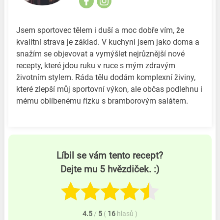
Jsem sportovec tělem i duší a moc dobře vím, že
kvalitní strava je základ. V kuchyni jsem jako doma a
snažím se objevovat a vymýšlet nejrůznější nové
recepty, které jdou ruku v ruce s mým zdravým
životním stylem. Ráda tělu dodám komplexní živiny,
které zlepší můj sportovní výkon, ale občas podlehnu i
mému oblíbenému řízku s bramborovým salátem.
Líbil se vám tento recept?
Dejte mu 5 hvězdiček. :)
4.5
/
5
(
16
hlasů
)