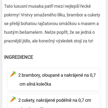
Tato luxusní musaka patří mezi nejlepší řecké
pokrmy! Vrstvy smaženého lilku, brambor a cukety
se přelijí bohatou rajčatovou omáčkou s masem a
hustým bešamelem. Nelze popřít, že se jedná o
pracnější jídlo, ale konečný výsledek stojí za to!
INGREDIENCE
2 brambory, oloupané a nakrájené na 0,7
cm silná kolečka
2 cukety, nakrájené podélně na 0,7 cm