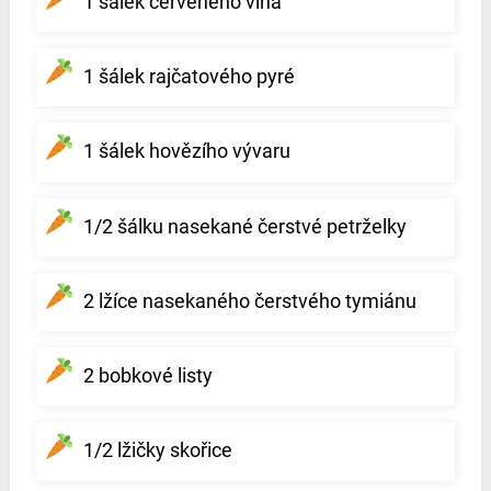
1 šálek červeného vína
1 šálek rajčatového pyré
1 šálek hovězího vývaru
1/2 šálku nasekané čerstvé petrželky
2 lžíce nasekaného čerstvého tymiánu
2 bobkové listy
1/2 lžičky skořice