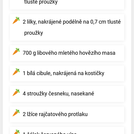
tlusté proužky
2 lilky, nakrájené podélně na 0,7 cm tlusté
proužky
700 g libového mletého hovězího masa
1 bílá cibule, nakrájená na kostičky
4 stroužky česneku, nasekané
2 lžíce rajčatového protlaku