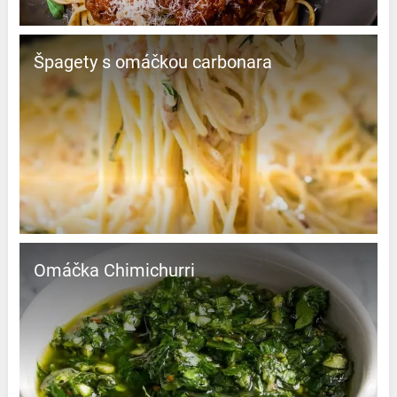
Špagety s omáčkou carbonara
Omáčka Chimichurri