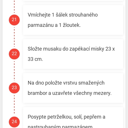
Vmíchejte 1 šálek strouhaného
parmazánu a 1 žloutek.
Složte musaku do zapékací misky 23 x
33 cm.
Na dno položte vrstvu smažených
brambor a uzavřete všechny mezery.
Posypte petrželkou, solí, pepřem a
nastrouhaným parmazánem.