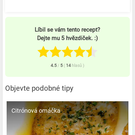
Líbil se vám tento recept?
Dejte mu 5 hvězdiček. :)
4.5
/
5
(
14
hlasů
)
Objevte podobné tipy
Citrónová omáčka