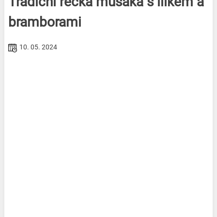
Tradiční řecká musaka s lilkem a
bramborami
10. 05. 2024