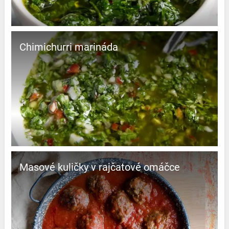
Chimichurri marináda
Masové kuličky v rajčatové omáčce