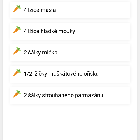
4 lžíce másla
4 lžíce hladké mouky
2 šálky mléka
1/2 lžičky muškátového oříšku
2 šálky strouhaného parmazánu