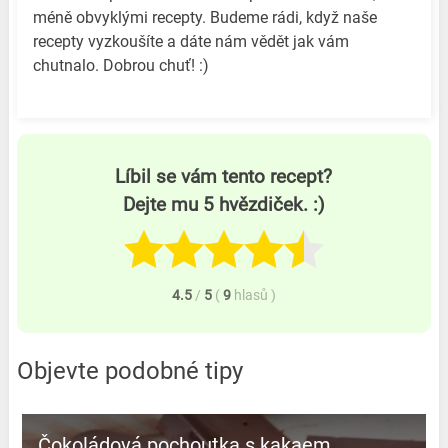
méně obvyklými recepty. Budeme rádi, když naše
recepty vyzkoušíte a dáte nám vědět jak vám
chutnalo. Dobrou chuť! :)
Líbil se vám tento recept?
Dejte mu 5 hvězdiček. :)
4.5
/
5
(
9
hlasů
)
Objevte podobné tipy
Čokoládová pochoutka s kakaem