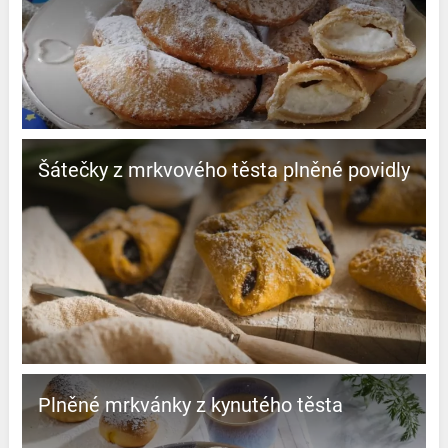
Šátečky z mrkvového těsta plněné povidly
Plněné mrkvánky z kynutého těsta