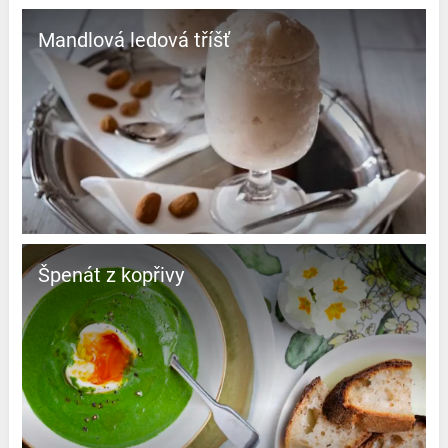
Mandlová ledová tříšť
Špenát z kopřivy