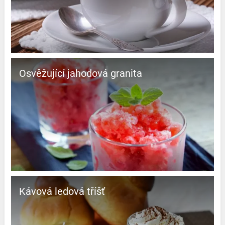
Osvěžující jahodová granita
Kávová ledová tříšť