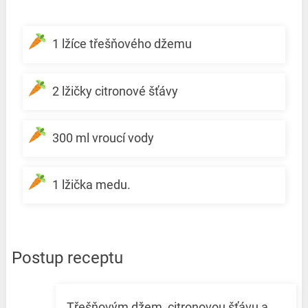
1 lžíce třešňového džemu
2 lžičky citronové šťávy
300 ml vroucí vody
1 lžička medu.
Postup receptu
Třešňovým džem, citronovou šťávu a