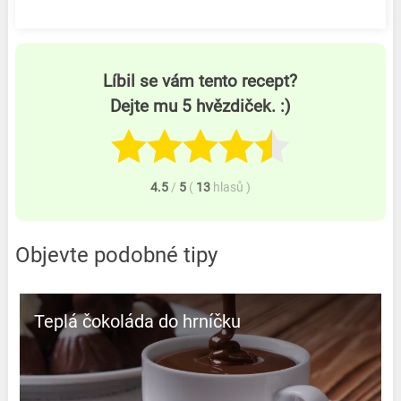
Líbil se vám tento recept?
Dejte mu 5 hvězdiček. :)
4.5
/
5
(
13
hlasů
)
Objevte podobné tipy
Teplá čokoláda do hrníčku