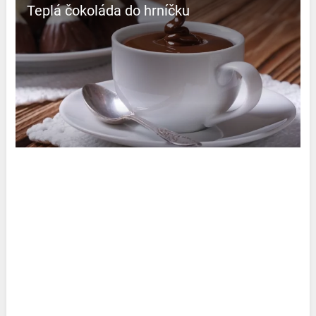
Teplá čokoláda do hrníčku