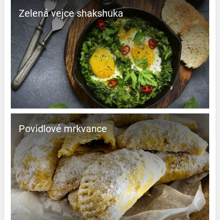
Zelená vejce shakshuka
Povidlové mrkvance