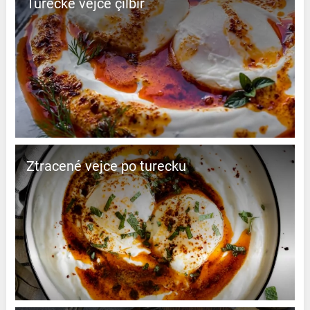
Turecké vejce çilbir
Ztracené vejce po turecku