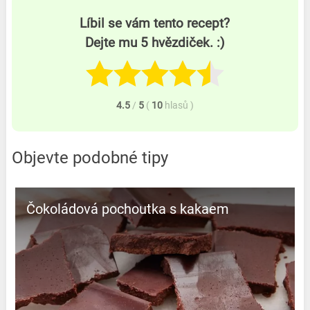
Líbil se vám tento recept?
Dejte mu 5 hvězdiček. :)
4.5
/
5
(
10
hlasů
)
Objevte podobné tipy
Čokoládová pochoutka s kakaem