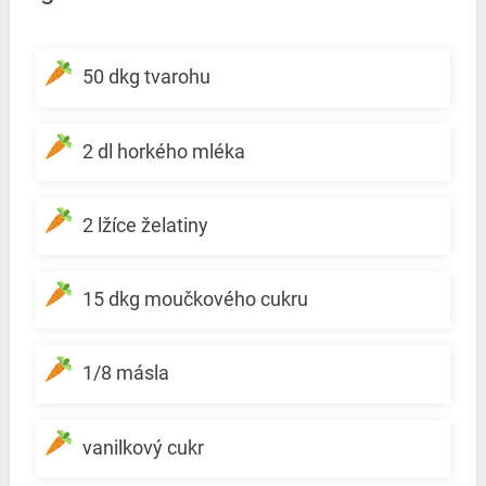
50 dkg tvarohu
2 dl horkého mléka
2 lžíce želatiny
15 dkg moučkového cukru
1/8 másla
vanilkový cukr