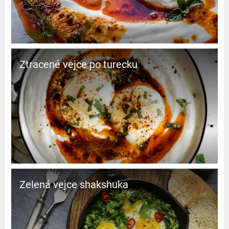
Ztracené vejce po turecku
Zelená vejce shakshuka