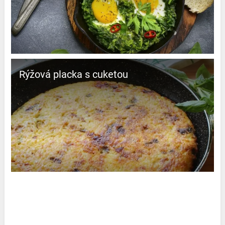
Rýžová placka s cuketou