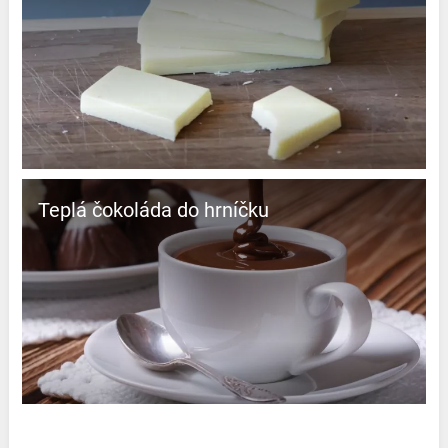
Teplá čokoláda do hrníčku