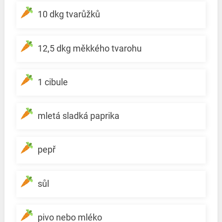
10 dkg tvarůžků
12,5 dkg měkkého tvarohu
1 cibule
mletá sladká paprika
pepř
sůl
pivo nebo mléko