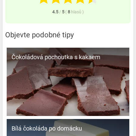
4.5
/
5
(
8
hlasů
)
Objevte podobné tipy
Čokoládová pochoutka s kakaem
Bílá čokoláda po domácku