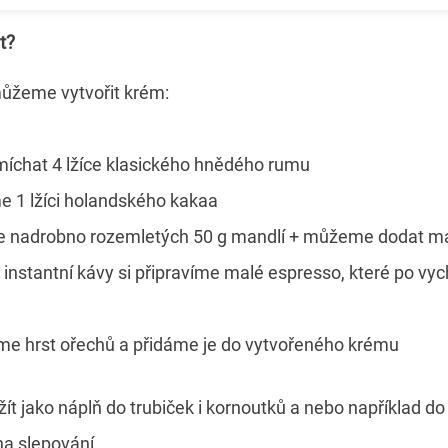
t?
můžeme vytvořit krém:
míchat 4 lžíce klasického hnědého rumu
 1 lžíci holandského kakaa
e nadrobno rozemletých 50 g mandlí + můžeme dodat m
k instantní kávy si připravíme malé espresso, které po v
e hrst ořechů a přidáme je do vytvořeného krému
 jako náplň do trubiček i kornoutků a nebo například do
na slepování.