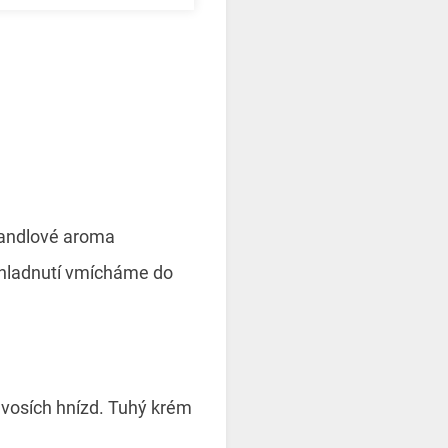
andlové aroma
ychladnutí vmícháme do
 vosích hnízd. Tuhý krém