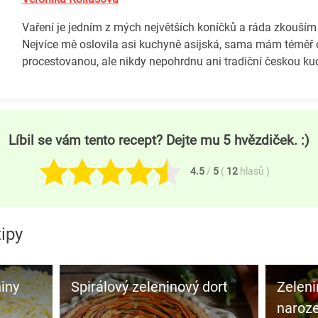
Vaření je jedním z mých největších koníčků a ráda zkouším
Nejvíce mě oslovila asi kuchyně asijská, sama mám téměř 
procestovanou, ale nikdy nepohrdnu ani tradiční českou ku
Líbil se vám tento recept? Dejte mu 5 hvězdiček. :)
4.5
/
5
(
12
hlasů
)
ipy
iny
Spirálový zeleninový dort
Zeleni
naroz