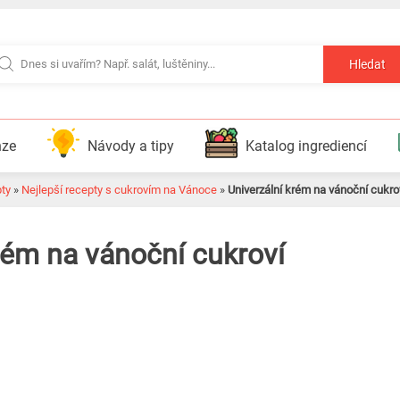
Hledat
nze
Návody a tipy
Katalog ingrediencí
pty
»
Nejlepší recepty s cukrovím na Vánoce
»
Univerzální krém na vánoční cukro
rém na vánoční cukroví