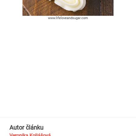
www.lifeloveandsugar.com
Autor článku
Veronika Koliášová