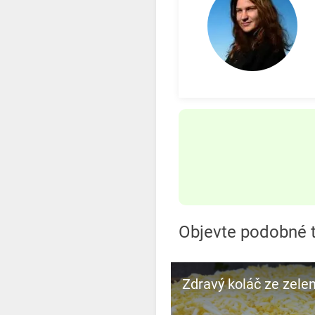
Objevte podobné t
Zdravý koláč ze zelen