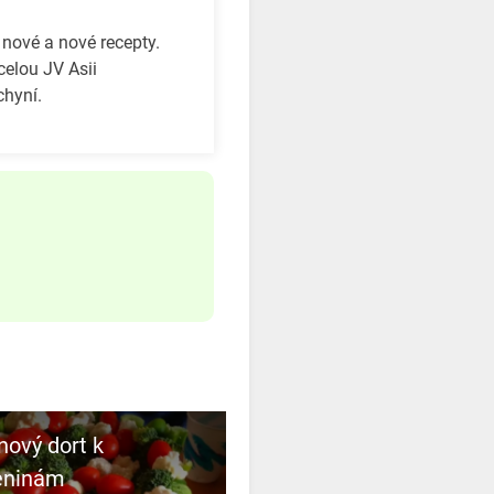
 nové a nové recepty.
celou JV Asii
chyní.
nový dort k
eninám