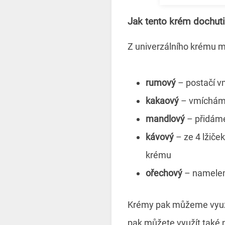
Jak tento krém dochuti
Z univerzálního krému 
rumový
– postačí v
kakaový
– vmícháme
mandlový
– přidám
kávový
– ze 4 lžiče
krému
ořechový
– namelem
Krémy pak můžeme využít
pak můžete využít také 