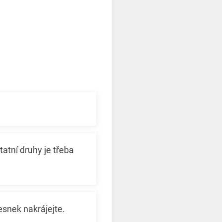
atní druhy je třeba
esnek nakrájejte.