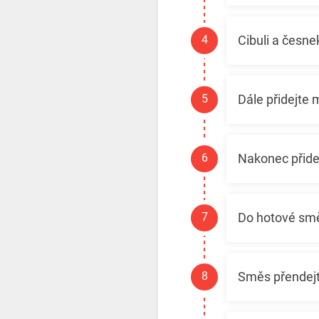
Cibuli a česne
Dále přidejte 
Nakonec přide
Do hotové smě
Směs přendejt