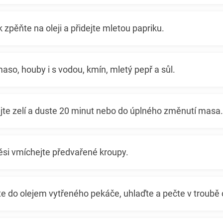
k zpěňte na oleji a přidejte mletou papriku.
maso, houby i s vodou, kmín, mletý pepř a sůl.
jte zelí a duste 20 minut nebo do úplného změnutí masa.
si vmíchejte předvařené kroupy.
e do olejem vytřeného pekáče, uhlaďte a pečte v troubě 