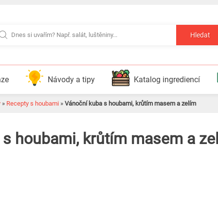
Hledat
nze
Návody a tipy
Katalog ingrediencí
y
»
Recepty s houbami
»
Vánoční kuba s houbami, krůtím masem a zelím
 s houbami, krůtím masem a ze