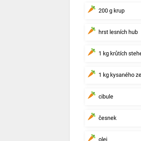
200 g krup
hrst lesních hub
1 kg krůtích steh
1 kg kysaného ze
cibule
česnek
olej