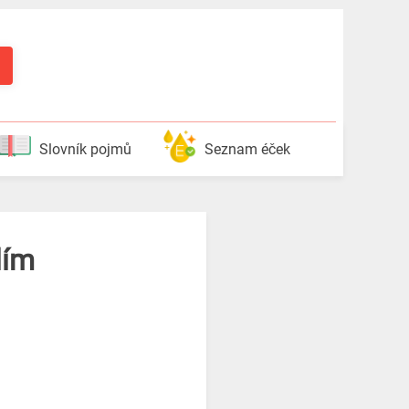
Slovník pojmů
Seznam éček
lím