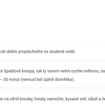
krát dobře propláchněte ve studené vodě.
e špaldové kroupy, tak ty varem velmi rychle měknou, ost
0 – 30 minut (nemusí být úplně doměkka).
e na větší kousky, houby namočte, kysané zelí, cibuli a č