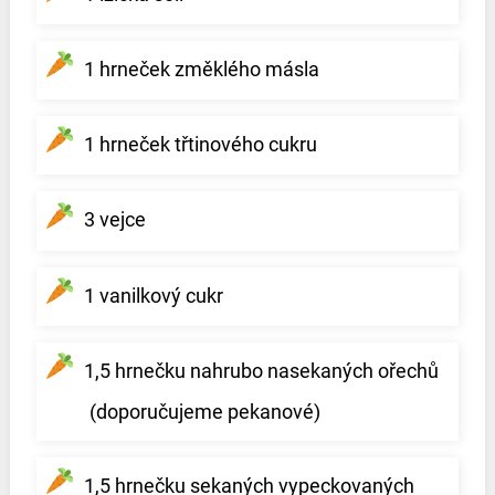
1 hrneček změklého másla
1 hrneček třtinového cukru
3 vejce
1 vanilkový cukr
1,5 hrnečku nahrubo nasekaných ořechů
(doporučujeme pekanové)
1,5 hrnečku sekaných vypeckovaných