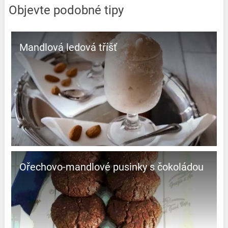
Objevte podobné tipy
Mandlová ledová tříšť
Ořechovo-mandlové pusinky s čokoládou