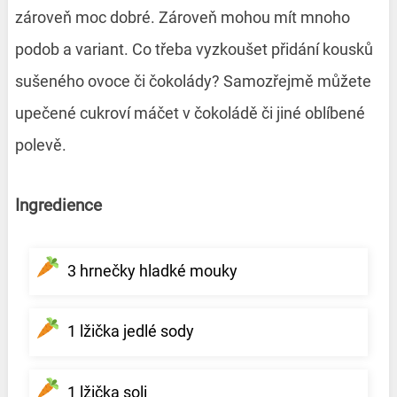
zároveň moc dobré. Zároveň mohou mít mnoho
podob a variant. Co třeba vyzkoušet přidání kousků
sušeného ovoce či čokolády? Samozřejmě můžete
upečené cukroví máčet v čokoládě či jiné oblíbené
polevě.
Ingredience
3 hrnečky hladké mouky
1 lžička jedlé sody
1 lžička soli