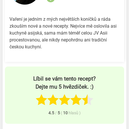
Vaření je jedním z mých největších koníčků a ráda
zkouším nové a nové recepty. Nejvíce mě oslovila asi
kuchyně asijská, sama mám téměř celou JV Asii
procestovanou, ale nikdy nepohrdnu ani tradiční
českou kuchyní.
Líbil se vám tento recept?
Dejte mu 5 hvězdiček. :)
4.5
/
5
(
10
hlasů
)