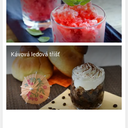
Kávová ledová tříšť