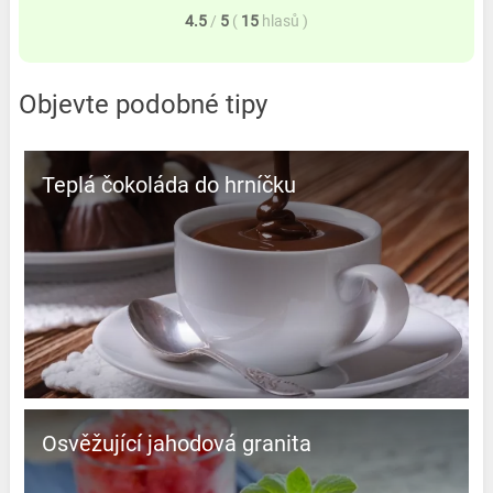
4.5
/
5
(
15
hlasů
)
Objevte podobné tipy
Teplá čokoláda do hrníčku
Osvěžující jahodová granita