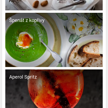
Špenát z kopřivy
Aperol Spritz