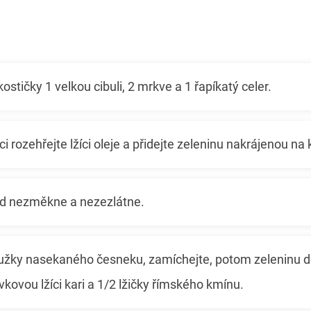
ostičky 1 velkou cibuli, 2 mrkve a 1 řapíkatý celer.
i rozehřejte lžíci oleje a přidejte zeleninu nakrájenou na 
ud nezměkne a nezezlátne.
roužky nasekaného česneku, zamíchejte, potom zeleninu de
évkovou lžíci kari a 1/2 lžičky římského kmínu.