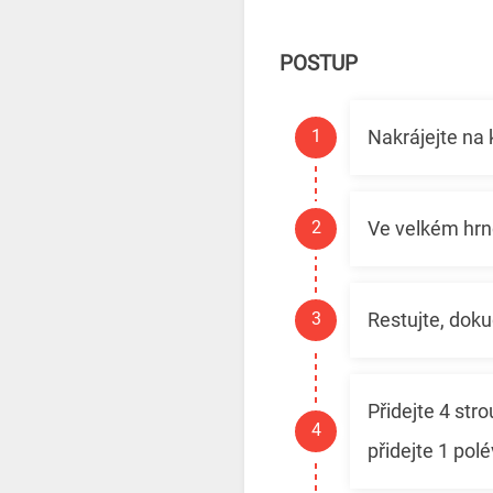
POSTUP
Nakrájejte na k
Ve velkém hrnc
Restujte, dok
Přidejte 4 st
přidejte 1 pol