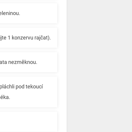
eleninou.
jte 1 konzervu rajčat).
jčata nezměknou.
pláchli pod tekoucí
léka.