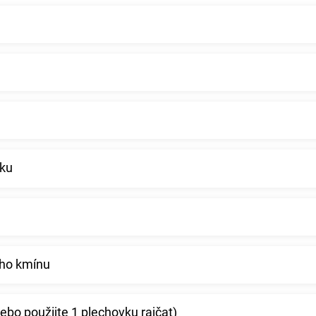
eku
ého kmínu
nebo použijte 1 plechovku rajčat)