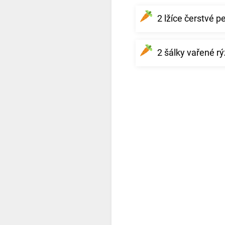
2 lžíce čerstvé p
2 šálky vařené r