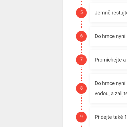
Jemně restujte
Do hrnce nyní 
Promíchejte a
Do hrnce nyní 
vodou, a zalij
Přidejte také 