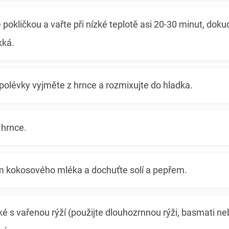
e pokličkou a vařte při nízké teplotě asi 20-30 minut, do
kká.
polévky vyjměte z hrnce a rozmixujte do hladka.
 hrnce.
em kokosového mléka a dochuťte solí a pepřem.
é s vařenou rýží (použijte dlouhozrnnou rýži, basmati ne