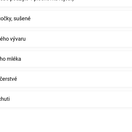
čočky, sušené
vého vývaru
ho mléka
 čerstvé
chuti