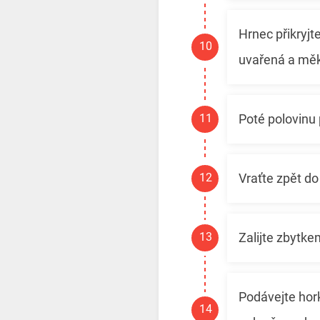
Hrnec přikryjt
uvařená a mě
Poté polovinu 
Vraťte zpět do
Zalijte zbytk
Podávejte hork