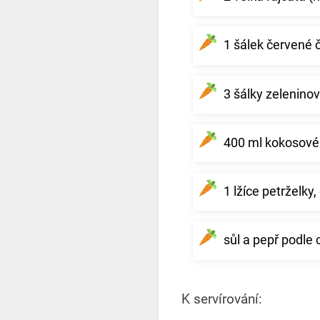
1 šálek červené 
3 šálky zelenino
400 ml kokosové
1 lžíce petrželky,
sůl a pepř podle 
K servírování: