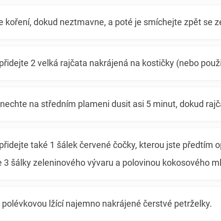
 koření, dokud neztmavne, a poté je smíchejte zpět se z
přidejte 2 velká rajčata nakrájená na kostičky (nebo použi
 nechte na středním plameni dusit asi 5 minut, dokud ra
přidejte také 1 šálek červené čočky, kterou jste předtím o
te 3 šálky zeleninového vývaru a polovinou kokosového m
1 polévkovou lžící najemno nakrájené čerstvé petrželky.