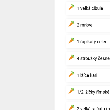
1 velká cibule
2 mrkve
1 řapíkatý celer
4 stroužky česn
1 lžíce kari
1/2 lžičky římsk
2 velká rajčata (