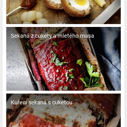
Sekaná z cukety a mletého masa
Kuřecí sekaná s cuketou