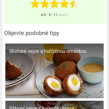
4.5
/
5
(
11
hlasů
)
Objevte podobné tipy
Skotské vejce s hořčičnou omáčkou
Pštrosí vejce z kuřecího masa