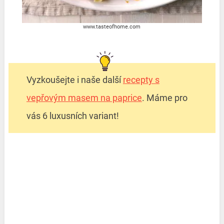
www.tasteofhome.com
Vyzkoušejte i naše další
recepty s
vepřovým masem na paprice
. Máme pro
vás 6 luxusních variant!