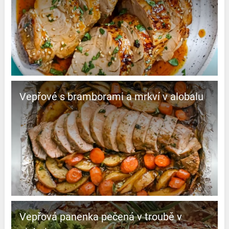
Vepřové s bramborami a mrkví v alobalu
Vepřová panenka pečená v troubě v