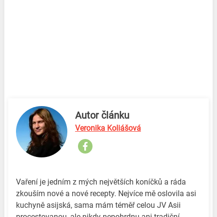
Autor článku
Veronika Koliášová
Vaření je jedním z mých největších koníčků a ráda
zkouším nové a nové recepty. Nejvíce mě oslovila asi
kuchyně asijská, sama mám téměř celou JV Asii
procestovanou, ale nikdy nepohrdnu ani tradiční