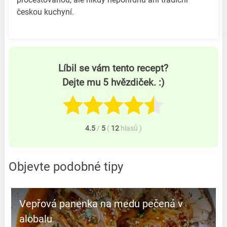
českou kuchyní.
Líbil se vám tento recept?
Dejte mu 5 hvězdiček. :)
4.5
/
5
(
12
hlasů
)
Objevte podobné tipy
Vepřová panenka na medu pečená v
alobalu