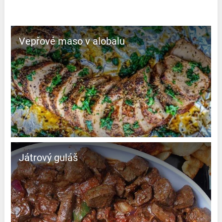
Vepřové maso v alobalu
Játrový guláš