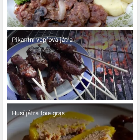
Pikantní vepřová játra
Husí játra foie gras