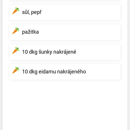
sůl, pepř
pažitka
10 dkg šunky nakrájené
10 dkg eidamu nakrájeného