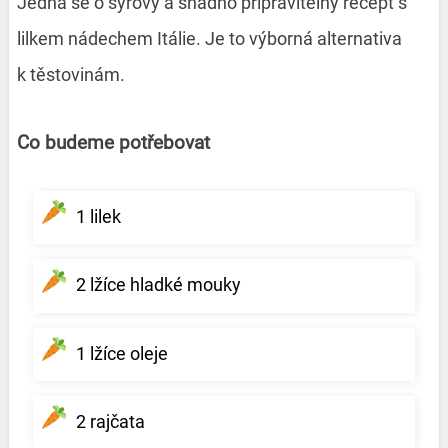
Jedná se o sýrový a snadno připravitelný recept s
lilkem nádechem Itálie. Je to výborná alternativa
k těstovinám.
Co budeme potřebovat
1 lilek
2 lžíce hladké mouky
1 lžíce oleje
2 rajčata