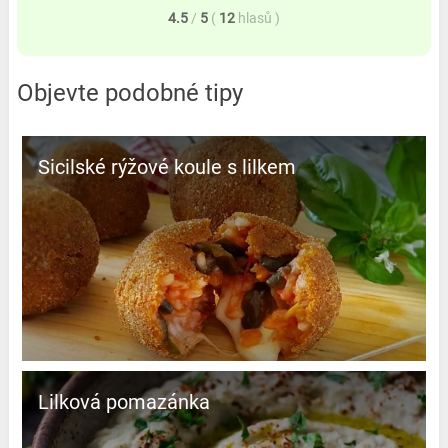
4.5
/
5
(
12
hlasů
)
Objevte podobné tipy
Sicilské rýžové koule s lilkem
Lilková pomazánka