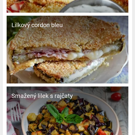
Lilkový cordon bleu
Smažený lilek s rajčaty