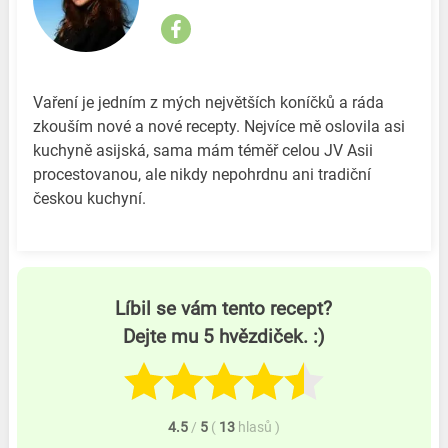
Vaření je jedním z mých největších koníčků a ráda
zkouším nové a nové recepty. Nejvíce mě oslovila asi
kuchyně asijská, sama mám téměř celou JV Asii
procestovanou, ale nikdy nepohrdnu ani tradiční
českou kuchyní.
Líbil se vám tento recept?
Dejte mu 5 hvězdiček. :)
4.5
/
5
(
13
hlasů
)