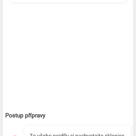
Postup přípravy
Ze všeho nejdřív si nachystejte sklenice