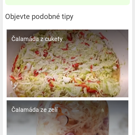
Objevte podobné tipy
Čalamáda z cukety
Čalamáda ze zelí