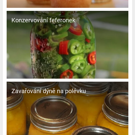
Konzervování feferonek
Zavařování dýně na polévku