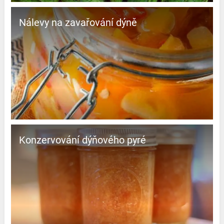
Nálevy na zavařování dýně
Konzervování dýňového pyré