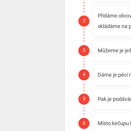
Přidáme olivov
skládáme na p
Můžeme je ješt
Dáme je péci 
Pak je podává
Místo kečupu l