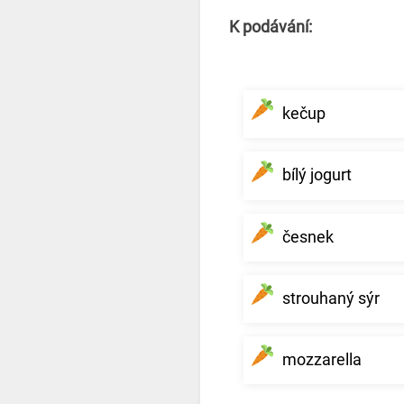
K podávání:
kečup
bílý jogurt
česnek
strouhaný sýr
mozzarella