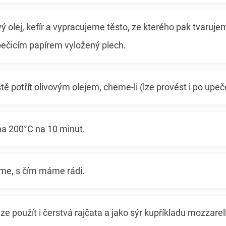
ý olej, kefír a vypracujeme těsto, ze kterého pak tvaruje
ečicím papírem vyložený plech.
ě potřít olivovým olejem, cheme-li (lze provést i po upeč
na 200°C na 10 minut.
me, s čím máme rádi.
ze použít i čerstvá rajčata a jako sýr kupříkladu mozzarel