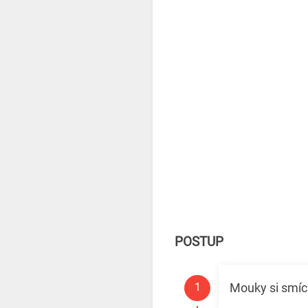
POSTUP
Mouky si smíc