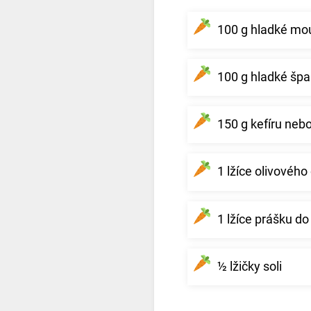
100 g hladké mo
100 g hladké šp
150 g kefíru nebo
1 lžíce olivového 
1 lžíce prášku do
½ lžičky soli