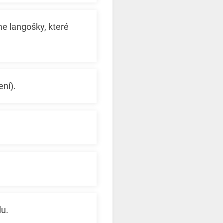
me langošky, které
ení).
lu.