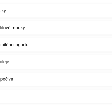
uky
aldové mouky
 bílého jogurtu
oleje
 pečiva