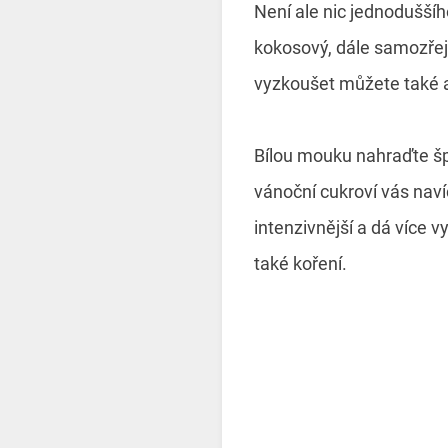
Není ale nic jednoduššího
kokosový, dále samozřej
vyzkoušet můžete také a
Bílou mouku nahraďte š
vánoční cukroví vás naví
intenzivnější a dá více 
také koření.