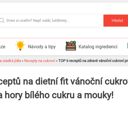
Hledat
nze
Návody a tipy
Katalog ingrediencí
 sladká jídla
»
Recepty na cukroví
»
TOP 6 receptů na zdravé vánoční cukroví pr
ceptů na dietní fit vánoční cukr
 hory bílého cukru a mouky!