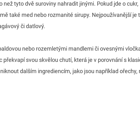
 než tyto dvě suroviny nahradit jinými. Pokud jde o cukr,
mě také med nebo rozmanité sirupy. Nejpoužívanější je t
gávový či datlový.
paldovou nebo rozemletými mandlemi či ovesnými vločk
c překvapí svou skvělou chutí, která je v porovnání s kl
vyniknout dalším ingrediencím, jako jsou například ořechy,