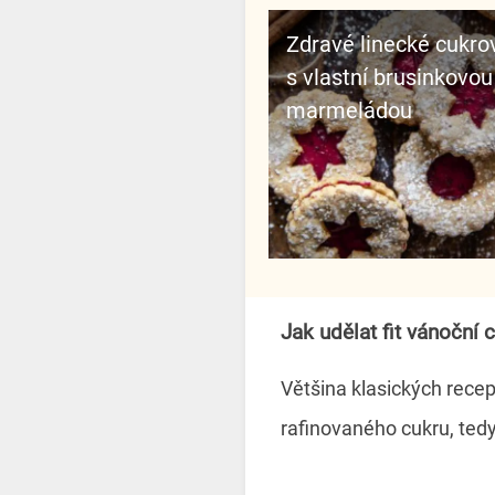
Zdravé linecké cukro
s vlastní brusinkovou
marmeládou
Jak udělat fit vánoční 
Většina klasických rece
rafinovaného cukru, tedy