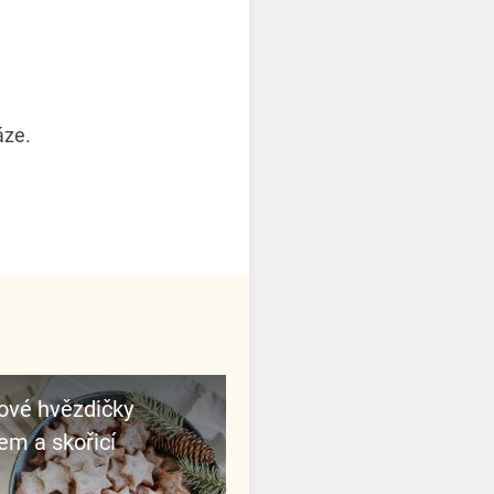
áze.
ové hvězdičky
m a skořicí