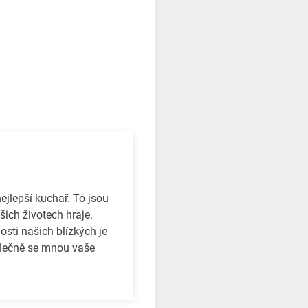
jlepší kuchař. To jsou
ašich životech hraje.
osti našich blízkých je
olečně se mnou vaše