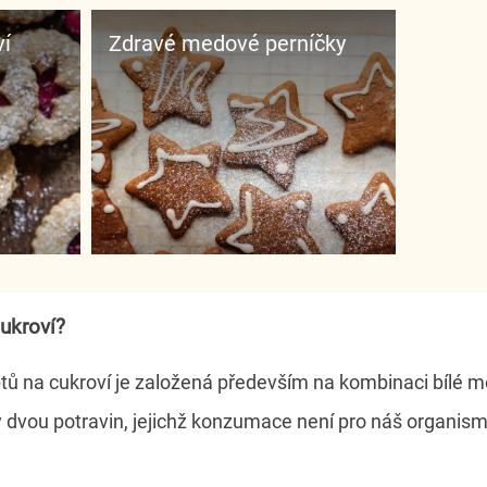
ví
Zdravé medové perníčky
cukroví?
ptů na cukroví je založená především na kombinaci bílé m
 dvou potravin, jejichž konzumace není pro náš organism