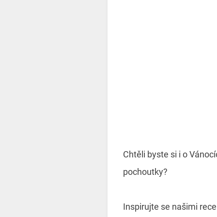
Chtěli byste si i o Vánoc
pochoutky?
Inspirujte se našimi rec