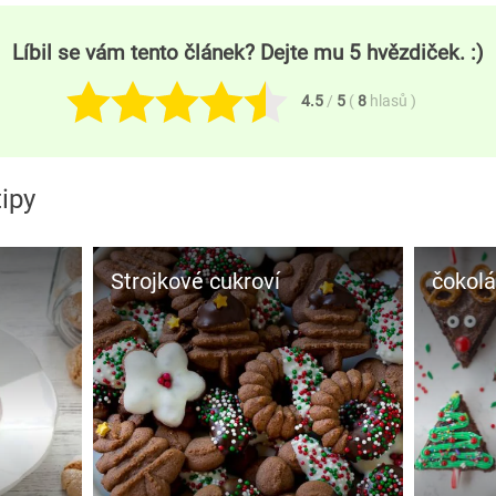
Líbil se vám tento článek? Dejte mu 5 hvězdiček. :)
4.5
/
5
(
8
hlasů
)
ipy
Strojkové cukroví
čokolá