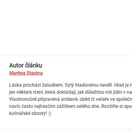
Autor článku
Martina Stastna
Láska prochází žaludkem. Sytý hladovému nevěří. Hlad je ne
jen některá rčení, která dokládají, jak důležitou roli jídlo v n
Vlastnoručně připravená snídaně, oběd či večeře ve společn
navíc často nejhezčím zážitkem celého dne. Rozšiřte si sp
kulinářské obzory! :)