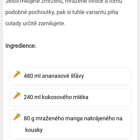
Jestli milujete zmrzlinu, mražené ovoce a tomu
podobné pochoutky, pak si tuhle variantu piňa
colady určitě zamilujete.
Ingredience:
480 ml ananasové šťávy
240 ml kokosového mléka
80 g mraženého manga nakrájeného na
kousky