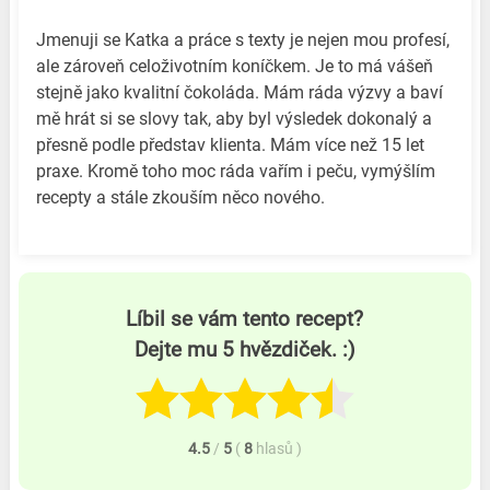
Jmenuji se Katka a práce s texty je nejen mou profesí,
ale zároveň celoživotním koníčkem. Je to má vášeň
stejně jako kvalitní čokoláda. Mám ráda výzvy a baví
mě hrát si se slovy tak, aby byl výsledek dokonalý a
přesně podle představ klienta. Mám více než 15 let
praxe. Kromě toho moc ráda vařím i peču, vymýšlím
recepty a stále zkouším něco nového.
Líbil se vám tento recept?
Dejte mu 5 hvězdiček. :)
4.5
/
5
(
8
hlasů
)