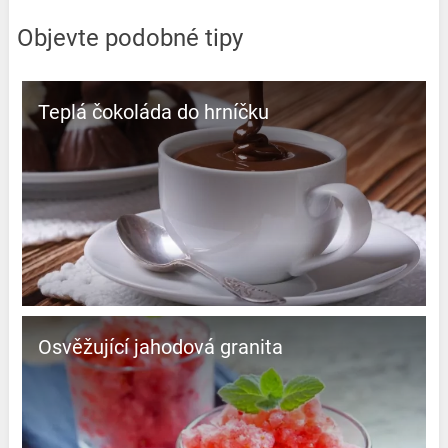
Objevte podobné tipy
Teplá čokoláda do hrníčku
Osvěžující jahodová granita