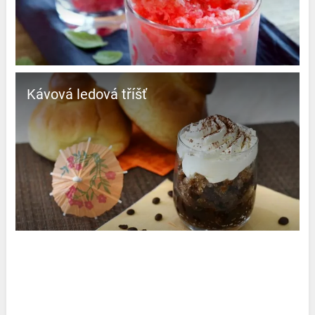
Kávová ledová tříšť