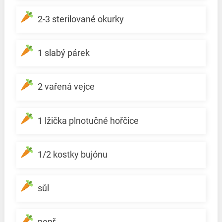
2-3 sterilované okurky
1 slabý párek
2 vařená vejce
1 lžička plnotučné hořčice
1/2 kostky bujónu
sůl
pepř