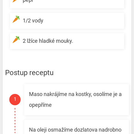
1/2 vody
2 lžíce hladké mouky.
Postup receptu
Maso nakrájíme na kostky, osolíme je a
opepříme
Na oleji osmažíme dozlatova nadrobno