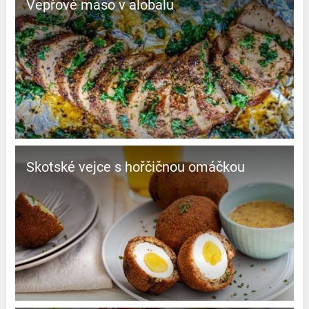
Vepřové maso v alobalu
Skotské vejce s hořčičnou omáčkou