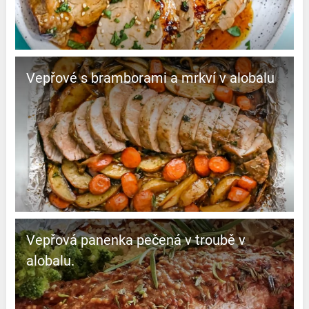
Vepřové s bramborami a mrkví v alobalu
Vepřová panenka pečená v troubě v
alobalu.