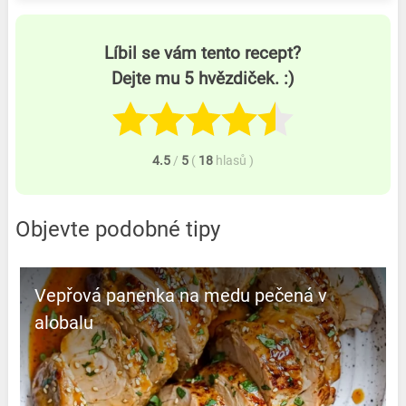
Líbil se vám tento recept?
Dejte mu 5 hvězdiček. :)
4.5
/
5
(
18
hlasů
)
Objevte podobné tipy
Vepřová panenka na medu pečená v
alobalu