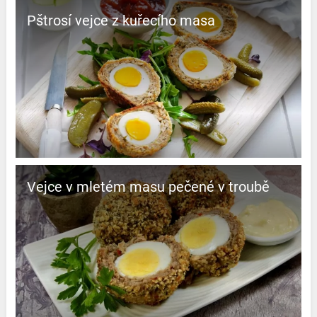
Pštrosí vejce z kuřecího masa
Vejce v mletém masu pečené v troubě