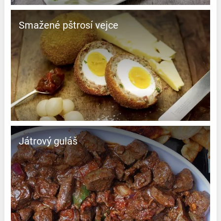
Smažené pštrosí vejce
Játrový guláš