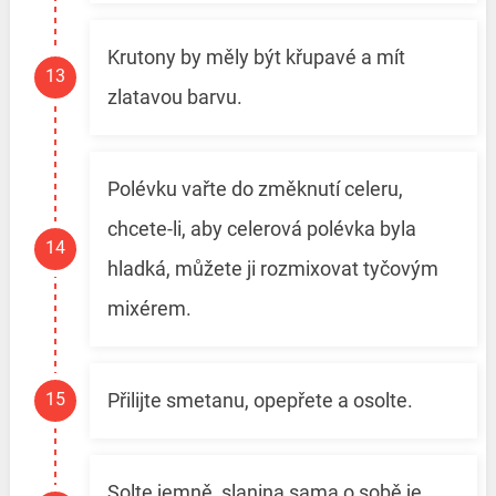
Krutony by měly být křupavé a mít
zlatavou barvu.
Polévku vařte do změknutí celeru,
chcete-li, aby celerová polévka byla
hladká, můžete ji rozmixovat tyčovým
mixérem.
Přilijte smetanu, opepřete a osolte.
Solte jemně, slanina sama o sobě je