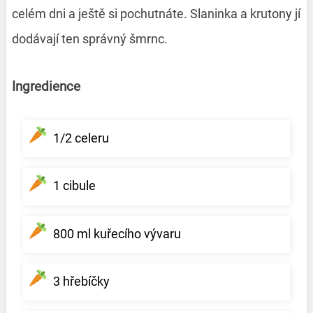
celém dni a ještě si pochutnáte. Slaninka a krutony jí
dodávají ten správný šmrnc.
Ingredience
1/2 celeru
1 cibule
800 ml kuřecího vývaru
3 hřebíčky