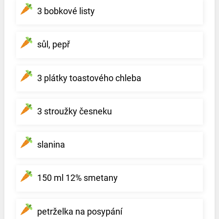
3 bobkové listy
sůl, pepř
3 plátky toastového chleba
3 stroužky česneku
slanina
150 ml 12% smetany
petrželka na posypání