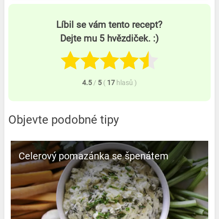
Líbil se vám tento recept?
Dejte mu 5 hvězdiček. :)
4.5
/
5
(
17
hlasů
)
Objevte podobné tipy
Celerový pomazánka se špenátem