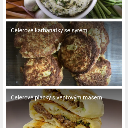
Celerové karbanátky se sýrem
Celerové placky s vepřovým masem