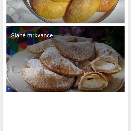
Slané mrkvance