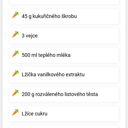
45 g kukuřičného škrobu
3 vejce
500 ml teplého mléka
Lžička vanilkového extraktu
200 g rozváleného listového těsta
Lžíce cukru