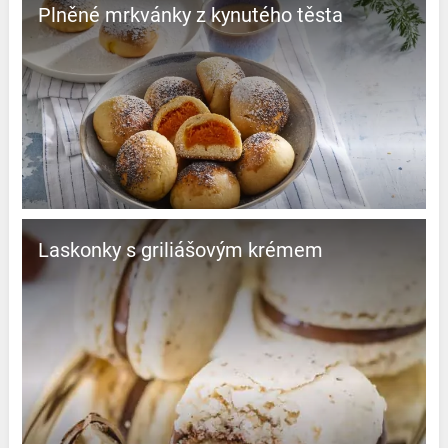
Plněné mrkvánky z kynutého těsta
Laskonky s griliášovým krémem