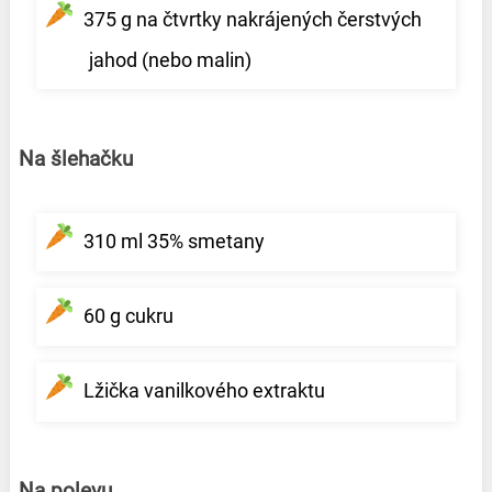
375 g na čtvrtky nakrájených čerstvých
jahod (nebo malin)
Na šlehačku
310 ml 35% smetany
60 g cukru
Lžička vanilkového extraktu
Na polevu