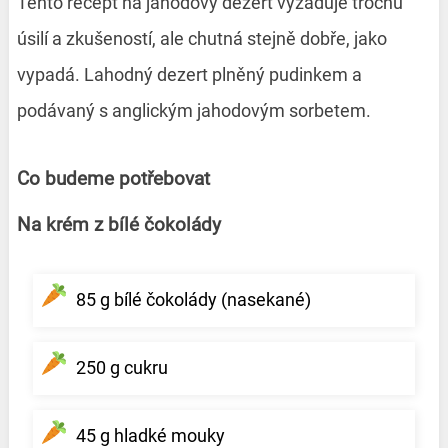
Tento recept na jahodový dezert vyžaduje trochu
úsilí a zkušeností, ale chutná stejně dobře, jako
vypadá. Lahodný dezert plněný pudinkem a
podávaný s anglickým jahodovým sorbetem.
Co budeme potřebovat
Na krém z bílé čokolády
85 g bílé čokolády (nasekané)
250 g cukru
45 g hladké mouky