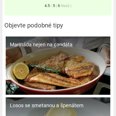
4.5
/
5
(
6
hlasů
)
Objevte podobné tipy
Marináda nejen na candáta
Losos se smetanou a špenátem