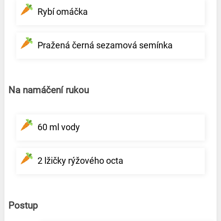
Rybí omáčka
Pražená černá sezamová semínka
Na namáčení rukou
60 ml vody
2 lžičky rýžového octa
Postup