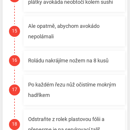
plátky avokáda neobtočí kolem sushi
Ale opatrně, abychom avokádo
nepolámali
Roládu nakrájíme nožem na 8 kusů
Po každém řezu nůž očistíme mokrým
hadříkem
Odstraňte z rolek plastovou fólii a
přenesme je na servírovací talíř