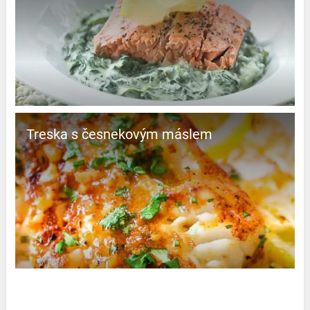
Treska s česnekovým máslem