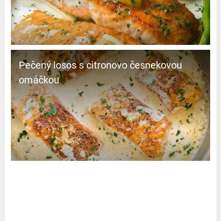
Pečený losos s citronovo česnekovou
omáčkou