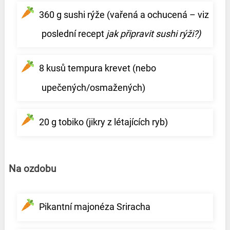
360 g sushi rýže (vařená a ochucená – viz
poslední recept
jak připravit sushi rýži?)
8 kusů tempura krevet (nebo
upečených/osmažených)
20 g tobiko (jikry z létajících ryb)
Na ozdobu
Pikantní majonéza Sriracha