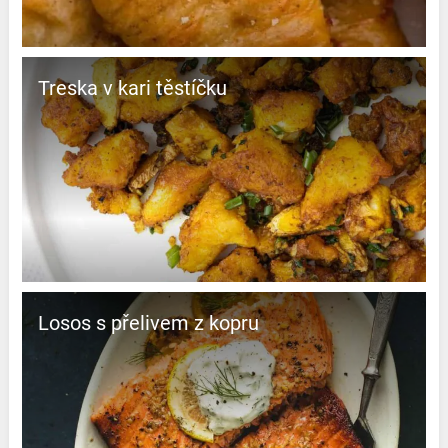
Treska v kari těstíčku
Losos s přelivem z kopru