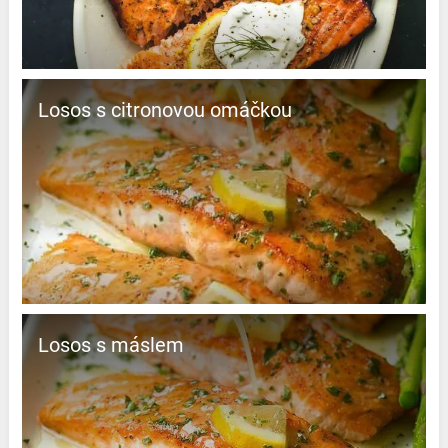
Losos s citronovou omáčkou
Losos s máslem