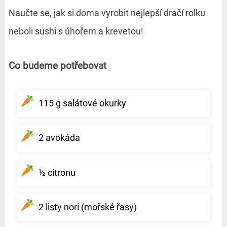
Naučte se, jak si doma vyrobit nejlepší dračí rolku
neboli sushi s úhořem a krevetou!
Co budeme potřebovat
115 g salátové okurky
2 avokáda
½ citronu
2 listy nori (mořské řasy)