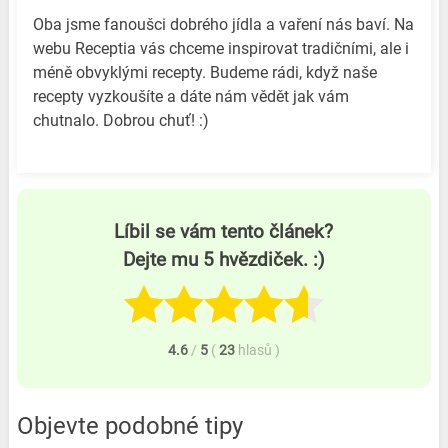
Oba jsme fanoušci dobrého jídla a vaření nás baví. Na
webu Receptia vás chceme inspirovat tradičními, ale i
méně obvyklými recepty. Budeme rádi, když naše
recepty vyzkoušíte a dáte nám vědět jak vám
chutnalo. Dobrou chuť! :)
Líbil se vám tento článek?
Dejte mu 5 hvězdiček. :)
4.6
/
5
(
23
hlasů
)
Objevte podobné tipy