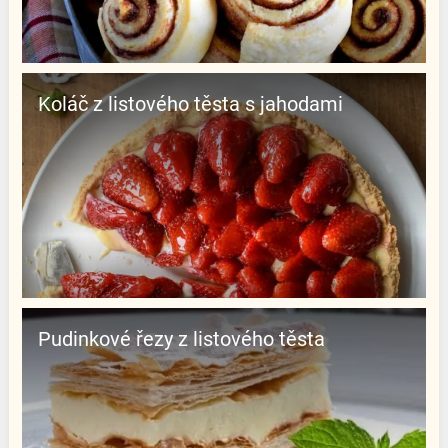
Koláč z listového těsta s jahodami
Pudinkové řezy z listového těsta