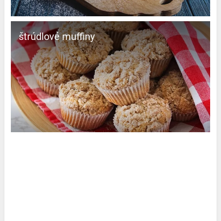
štrúdlové muffiny