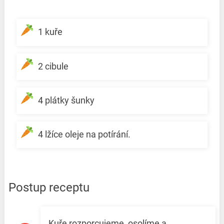
1 kuře
2 cibule
4 plátky šunky
4 lžíce oleje na potírání.
Postup receptu
Kuře rozporcujeme, osolíme a