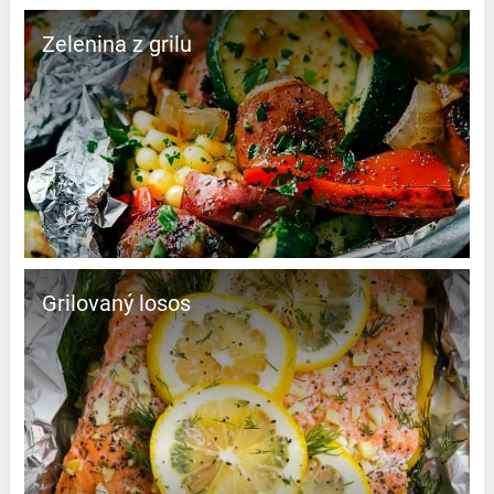
Zelenina z grilu
Grilovaný losos