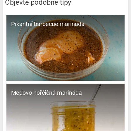
Objevte podobné tipy
Pikantní barbecue marináda
Medovo hořčičná marináda