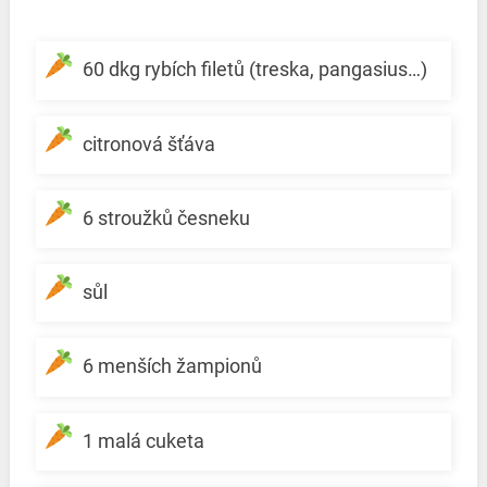
60 dkg rybích filetů (treska, pangasius…)
citronová šťáva
6 stroužků česneku
sůl
6 menších žampionů
1 malá cuketa