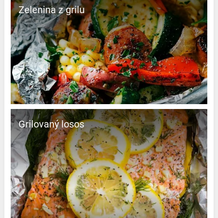
Zelenina z grilu
Grilovaný losos