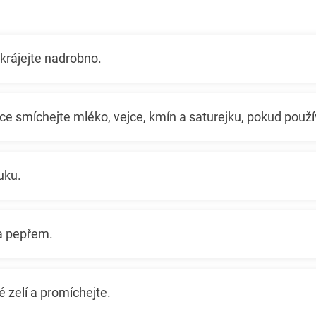
krájejte nadrobno.
ce smíchejte mléko, vejce, kmín a saturejku, pokud použí
uku.
 a pepřem.
é zelí a promíchejte.