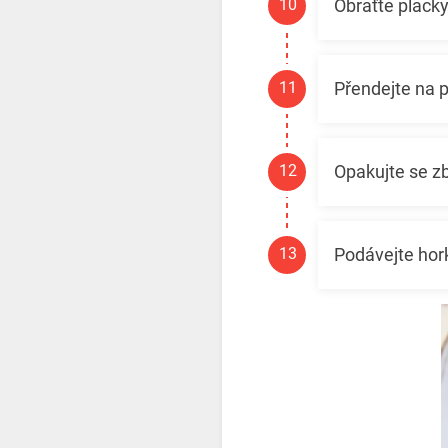
Obraťte placky
Přendejte na p
Opakujte se zb
Podávejte hor