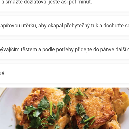
 a smažte dozlatova, ještě asi pět minut.
apírovou utěrku, aby okapal přebytečný tuk a dochuťte so
ývajícím těstem a podle potřeby přidejte do pánve další o
ké.