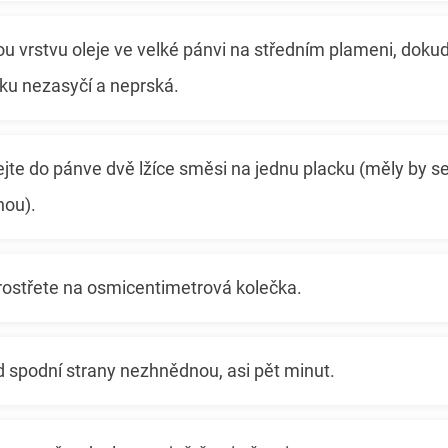
u vrstvu oleje ve velké pánvi na středním plameni, doku
ku nezasyčí a neprská.
jte do pánve dvě lžíce směsi na jednu placku (měly by s
nou).
prostřete na osmicentimetrová kolečka.
 spodní strany nezhnědnou, asi pět minut.