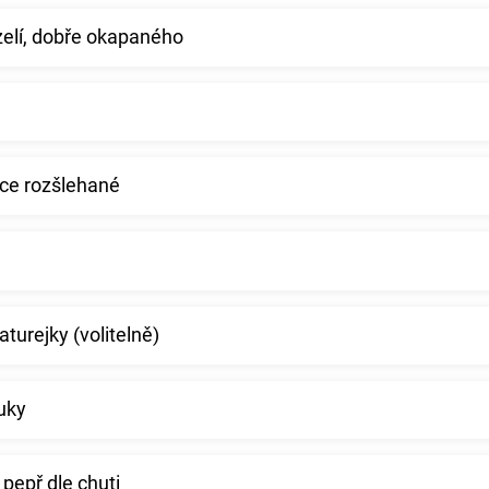
elí, dobře okapaného
hce rozšlehané
aturejky (volitelně)
uky
 pepř dle chuti