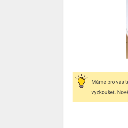
Máme pro vás t
vyzkoušet. Nové