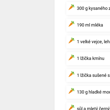
300 g kysaného z
190 ml mléka
1 velké vejce, le
1 lžička kmínu
1 lžička sušené s
130 g hladké mo
sůl a mletý černý