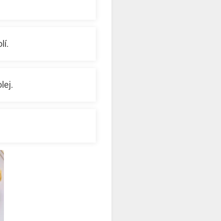
lí.
lej.