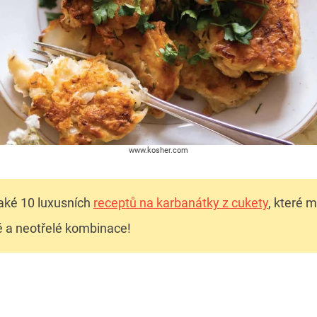
www.kosher.com
aké 10 luxusních
receptů na karbanátky z cukety
, které 
 a neotřelé kombinace!