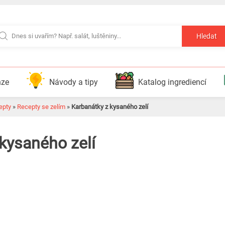
Hledat
nze
Návody a tipy
Katalog ingrediencí
epty
»
Recepty se zelím
»
Karbanátky z kysaného zelí
kysaného zelí