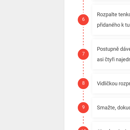
Rozpalte tenko
přidaného k tu
Postupně dáve
asi čtyři najed
Vidličkou roz
Smažte, dokud