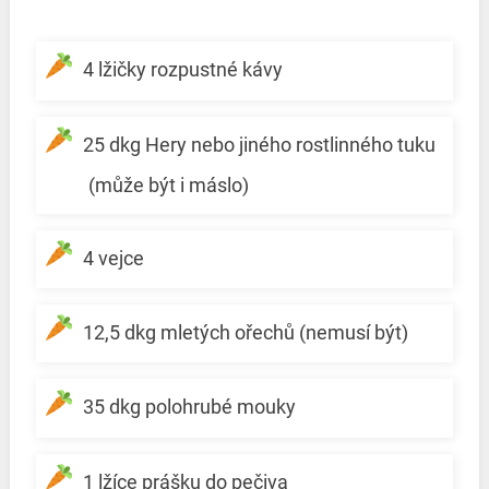
4 lžičky rozpustné kávy
25 dkg Hery nebo jiného rostlinného tuku
(může být i máslo)
4 vejce
12,5 dkg mletých ořechů (nemusí být)
35 dkg polohrubé mouky
1 lžíce prášku do pečiva