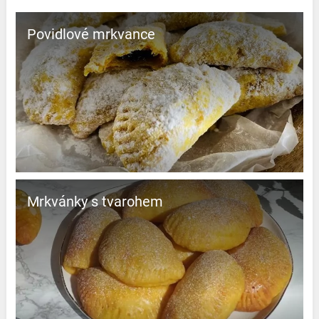
Povidlové mrkvance
Mrkvánky s tvarohem