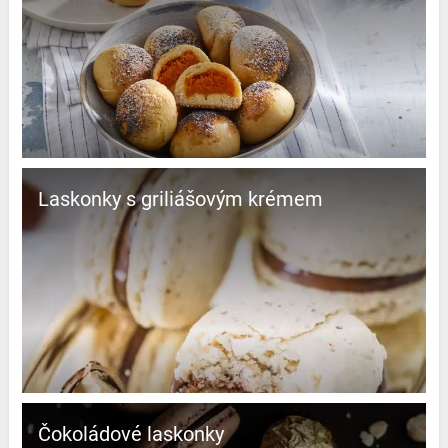
Laskonky s griliášovým krémem
Čokoládové laskonky