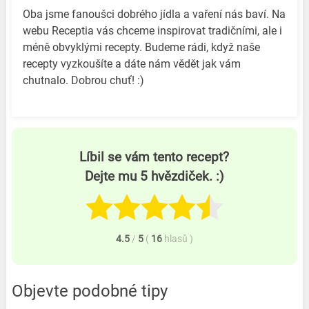
Oba jsme fanoušci dobrého jídla a vaření nás baví. Na
webu Receptia vás chceme inspirovat tradičními, ale i
méně obvyklými recepty. Budeme rádi, když naše
recepty vyzkoušíte a dáte nám vědět jak vám
chutnalo. Dobrou chuť! :)
Líbil se vám tento recept?
Dejte mu 5 hvězdiček. :)
4.5
/
5
(
16
hlasů
)
Objevte podobné tipy