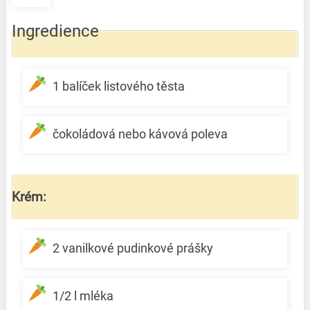
Ingredience
1 balíček listového těsta
čokoládová nebo kávová poleva
Krém:
2 vanilkové pudinkové prášky
1/2 l mléka