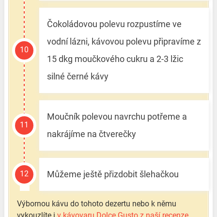
Čokoládovou polevu rozpustíme ve
vodní lázni, kávovou polevu připravíme z
15 dkg moučkového cukru a 2-3 lžic
silné černé kávy
Moučník polevou navrchu potřeme a
nakrájíme na čtverečky
Můžeme ještě přizdobit šlehačkou
Výbornou kávu do tohoto dezertu nebo k němu
vykouzlíte i
v kávovaru Dolce Gusto z naší recenze
.