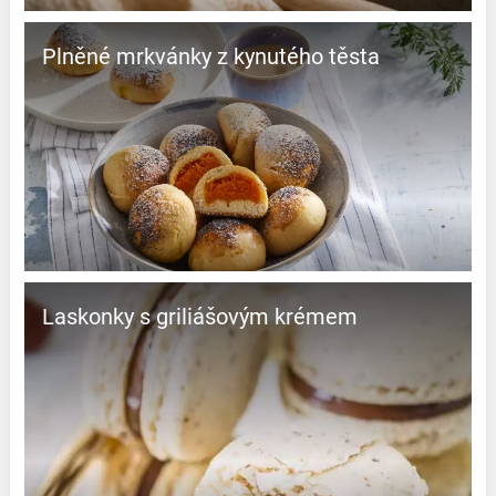
Plněné mrkvánky z kynutého těsta
Laskonky s griliášovým krémem