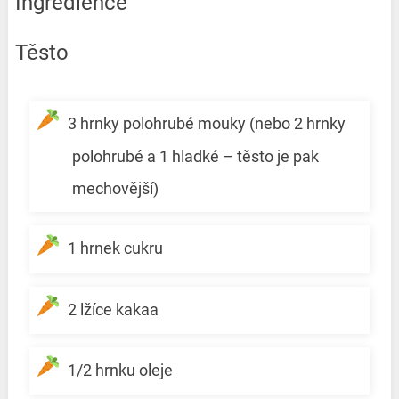
Ingredience
Těsto
3 hrnky polohrubé mouky (nebo 2 hrnky
polohrubé a 1 hladké – těsto je pak
mechovější)
1 hrnek cukru
2 lžíce kakaa
1/2 hrnku oleje