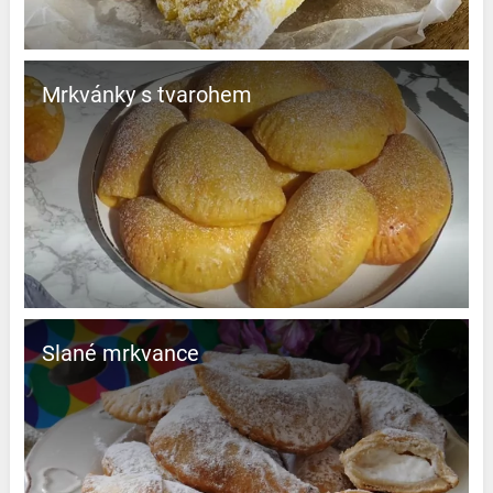
Mrkvánky s tvarohem
Slané mrkvance