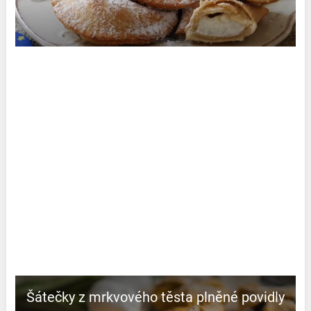
Šátečky z mrkvového těsta plněné povidly