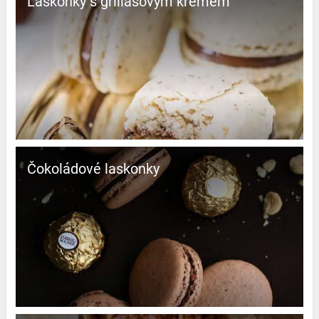
Laskonky s griliášovým krémem
Čokoládové laskonky