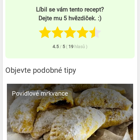
Líbil se vám tento recept?
Dejte mu 5 hvězdiček. :)
4.5
/
5
(
19
hlasů
)
Objevte podobné tipy
Povidlové mrkvance