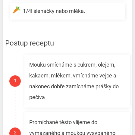
1/4l šlehačky nebo mléka.
Postup receptu
Mouku smícháme s cukrem, olejem,
kakaem, mlékem, vmícháme vejce a
nakonec dobře zamícháme prášky do
pečiva
Promíchané těsto vlijeme do
vymazaného a moukou vysypaného