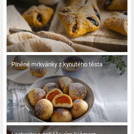
Plněné mrkvánky z kynutého těsta