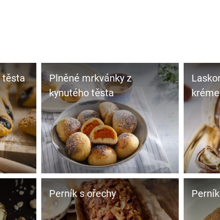
 těsta
Plněné mrkvánky z
Laskon
kynutého těsta
krém
Perník s ořechy
Perní