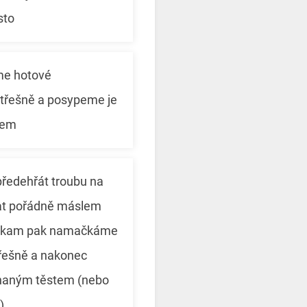
sto
me hotové
 třešně a posypeme je
rem
ředehřát troubu na
at pořádně máslem
u kam pak namačkáme
třešně a nakonec
haným těstem (nebo
)