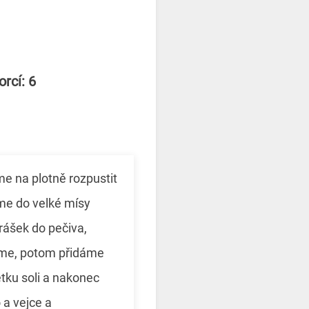
rcí: 6
e na plotně rozpustit
me do velké mísy
rášek do pečiva,
me, potom přidáme
petku soli a nakonec
 a vejce a