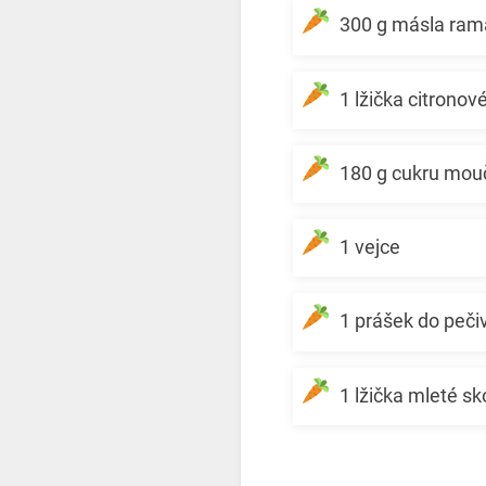
300 g másla ram
1 lžička citronov
180 g cukru mou
1 vejce
1 prášek do pečiv
1 lžička mleté sk