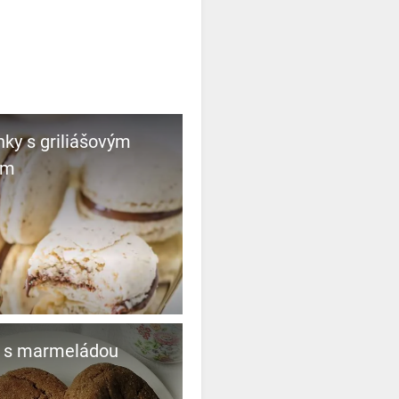
ky s griliášovým
em
k s marmeládou