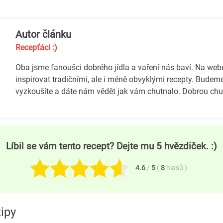
Autor článku
Recepťáci :)
Oba jsme fanoušci dobrého jídla a vaření nás baví. Na we
inspirovat tradičními, ale i méně obvyklými recepty. Budeme
vyzkoušíte a dáte nám vědět jak vám chutnalo. Dobrou chuť
Líbil se vám tento recept? Dejte mu 5 hvězdiček. :)
4.6
/
5
(
8
hlasů
)
ipy