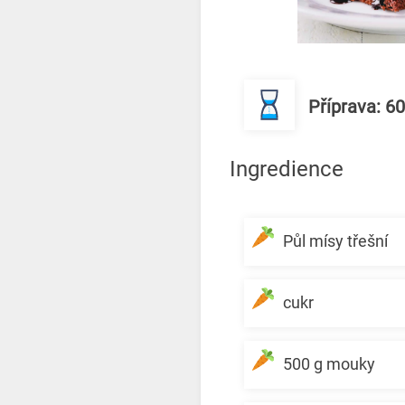
Příprava: 6
Ingredience
Půl mísy třešní
cukr
500 g mouky