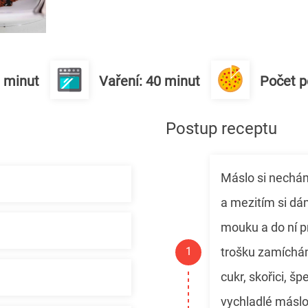
0 minut
Vaření: 40 minut
Počet po
Postup receptu
Máslo si nechám
a mezitím si dá
mouku a do ní p
trošku zamíchá
cukr, skořici, š
vychladlé máslo