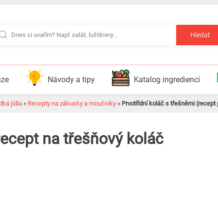
Hledat
nze
Návody a tipy
Katalog ingrediencí
ká jídla
»
Recepty na zákusky a moučníky
»
Prvotřídní koláč s třešněmi (recept
ecept na třešňový koláč