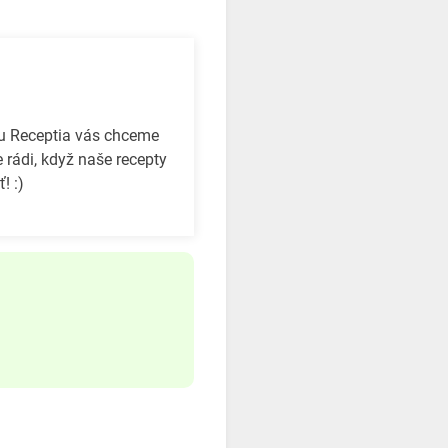
bu Receptia vás chceme
 rádi, když naše recepty
! :)