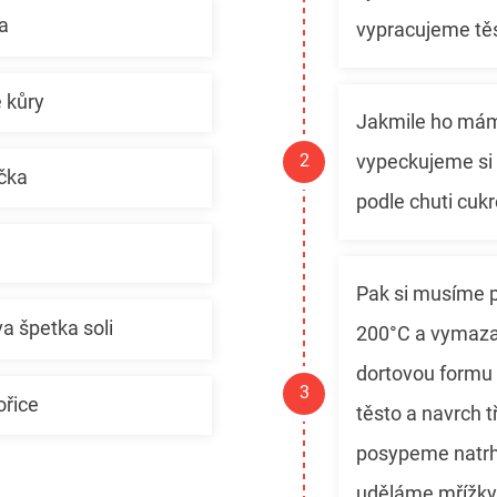
a
vypracujeme tě
é kůry
Jakmile ho má
vypeckujeme si
čka
podle chuti cuk
Pak si musíme p
a špetka soli
200°C a vymaz
dortovou form
ořice
těsto a navrch 
posypeme natr
uděláme mřížky