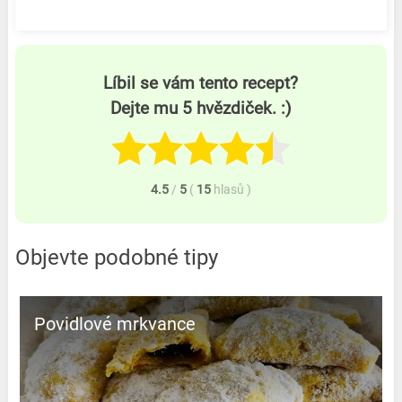
Líbil se vám tento recept?
Dejte mu 5 hvězdiček. :)
4.5
/
5
(
15
hlasů
)
Objevte podobné tipy
Povidlové mrkvance