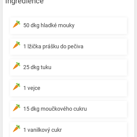
Ingredience
50 dkg hladké mouky
1 lžička prášku do pečiva
25 dkg tuku
1 vejce
15 dkg moučkového cukru
1 vanilkový cukr