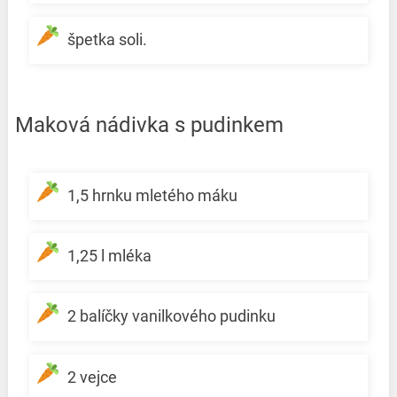
špetka soli.
Maková nádivka s pudinkem
1,5 hrnku mletého máku
1,25 l mléka
2 balíčky vanilkového pudinku
2 vejce