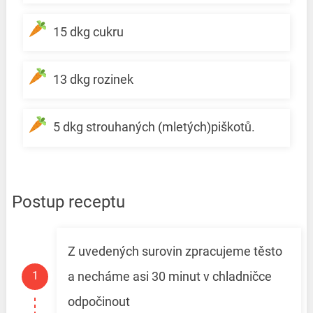
15 dkg cukru
13 dkg rozinek
5 dkg strouhaných (mletých)piškotů.
Postup receptu
Z uvedených surovin zpracujeme těsto
a necháme asi 30 minut v chladničce
odpočinout