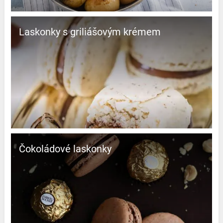
Laskonky s griliášovým krémem
Čokoládové laskonky