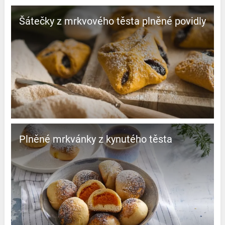
Šátečky z mrkvového těsta plněné povidly
Plněné mrkvánky z kynutého těsta