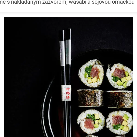
me s nakládaným zázvorem, wasabi a sójovou omáčkou