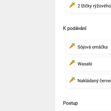
2 lžičky rýžového
K podávání
Sójová omáčka
Wasabi
Nakládaný červe
Postup