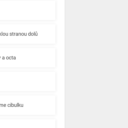
lou stranou dolů
 a octa
áme cibulku