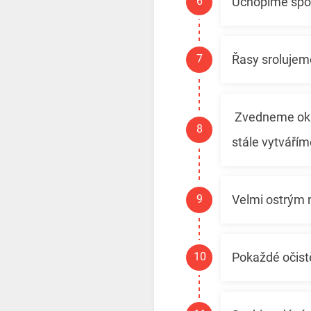
Uchopíme spod
Řasy srolujem
Zvedneme okra
stále vytvářím
Velmi ostrým n
Pokaždé očist