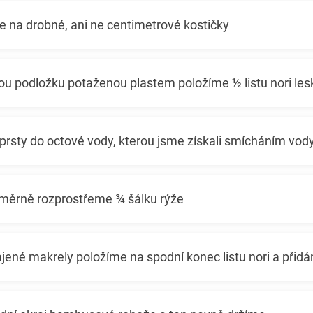
e na drobné, ani ne centimetrové kostičky
 podložku potaženou plastem položíme ½ listu nori lesk
rsty do octové vody, kterou jsme získali smícháním vody
měrně rozprostřeme ¾ šálku rýže
jené makrely položíme na spodní konec listu nori a přid