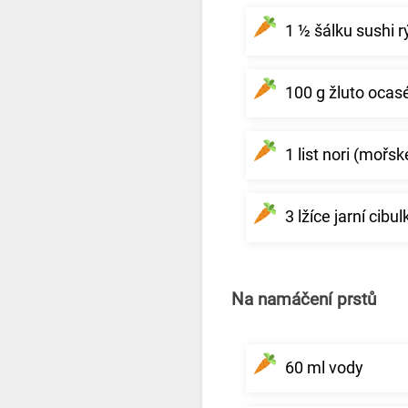
1 ½ šálku sushi 
100 g žluto ocas
1 list nori (mořsk
3 lžíce jarní cib
Na namáčení prstů
60 ml vody