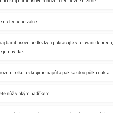
ní okraj bambusové rohože a ten pevně držíme
e do těsného válce
j bambusové podložky a pokračujte v rolování dopředu,
e jemný tlak
ožem rolku rozkrojíme napůl a pak každou půlku nakrájím
ěte nůž vlhkým hadříkem