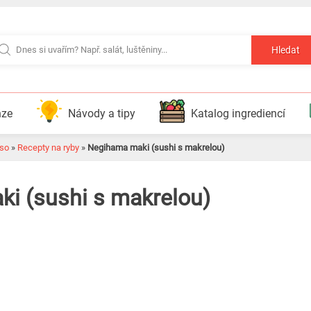
Hledat
nze
Návody a tipy
Katalog ingrediencí
so
»
Recepty na ryby
»
Negihama maki (sushi s makrelou)
i (sushi s makrelou)