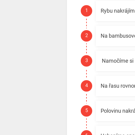
Rybu nakrájím
Na bambusovou
Namočíme si p
Na řasu rovno
Polovinu nakrá