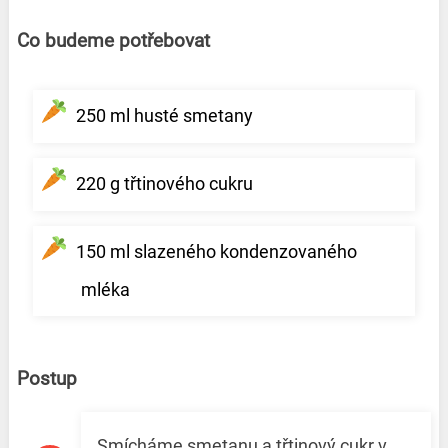
Co budeme potřebovat
250 ml husté smetany
220 g třtinového cukru
150 ml slazeného kondenzovaného
mléka
Postup
Smícháme smetanu a třtinový cukr v