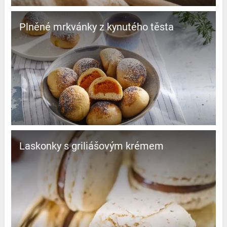
Plněné mrkvánky z kynutého těsta
Laskonky s griliášovým krémem