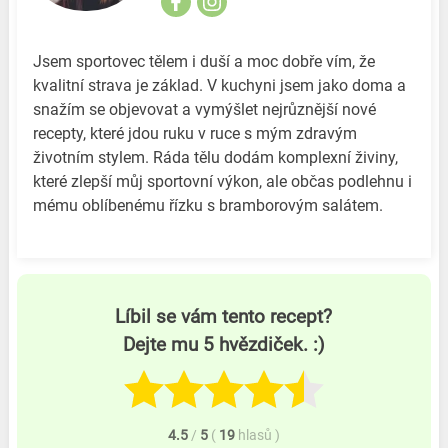
Jsem sportovec tělem i duší a moc dobře vím, že
kvalitní strava je základ. V kuchyni jsem jako doma a
snažím se objevovat a vymýšlet nejrůznější nové
recepty, které jdou ruku v ruce s mým zdravým
životním stylem. Ráda tělu dodám komplexní živiny,
které zlepší můj sportovní výkon, ale občas podlehnu i
mému oblíbenému řízku s bramborovým salátem.
Líbil se vám tento recept?
Dejte mu 5 hvězdiček. :)
4.5
/
5
(
19
hlasů
)