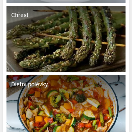
Chřest
Dietní polévky