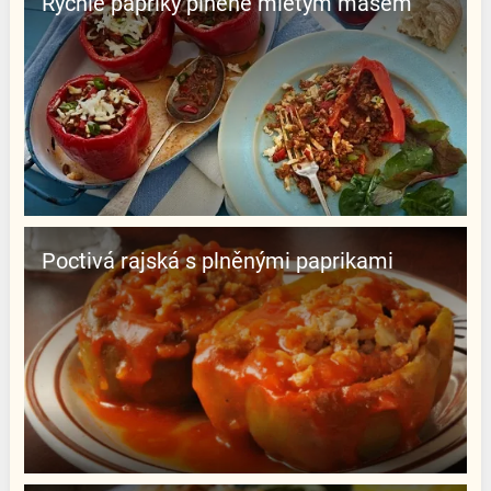
Rychlé papriky plněné mletým masem
Poctivá rajská s plněnými paprikami