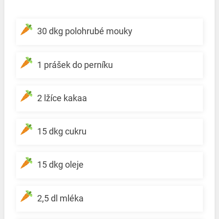
30 dkg polohrubé mouky
1 prášek do perníku
2 lžíce kakaa
15 dkg cukru
15 dkg oleje
2,5 dl mléka