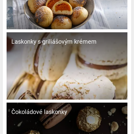
Laskonky s griliášovým krémem
Čokoládové laskonky