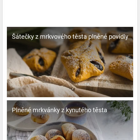
Šátečky z mrkvového těsta plněné povidly
Plněné mrkvánky z kynutého těsta