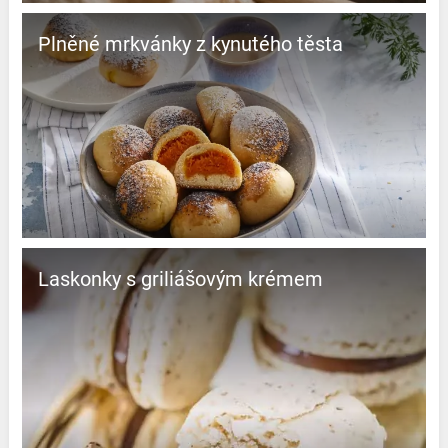
Plněné mrkvánky z kynutého těsta
Laskonky s griliášovým krémem