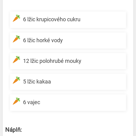
6 lžic krupicového cukru
6 lžic horké vody
12 lžic polohrubé mouky
5 lžic kakaa
6 vajec
Náplň: