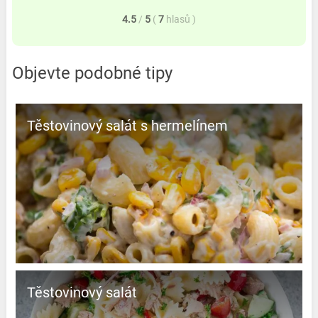
4.5
/
5
(
7
hlasů
)
Objevte podobné tipy
Těstovinový salát s hermelínem
Těstovinový salát