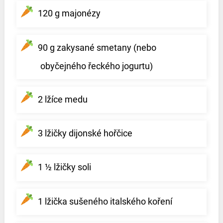
120 g majonézy
90 g zakysané smetany (nebo
obyčejného řeckého jogurtu)
2 lžíce medu
3 lžičky dijonské hořčice
1 ½ lžičky soli
1 lžička sušeného italského koření