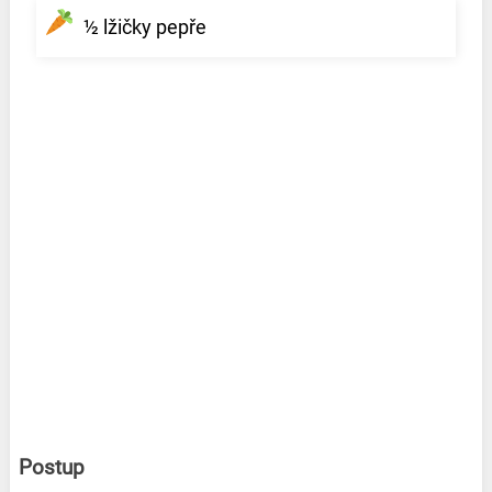
½ lžičky pepře
Postup