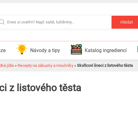
Hledat
nze
Návody a tipy
Katalog ingrediencí
ká jídla
»
Recepty na zákusky a moučníky
»
Skořicoví šneci z listového těsta
i z listového těsta