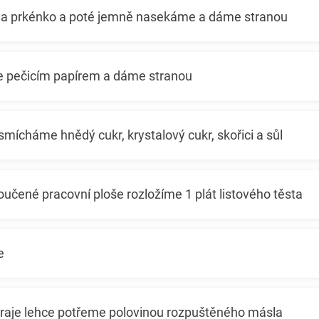
na prkénko a poté jemně nasekáme a dáme stranou
e pečicím papírem a dáme stranou
mícháme hnědý cukr, krystalový cukr, skořici a sůl
učené pracovní ploše rozložíme 1 plát listového těsta
e
kraje lehce potřeme polovinou rozpuštěného másla