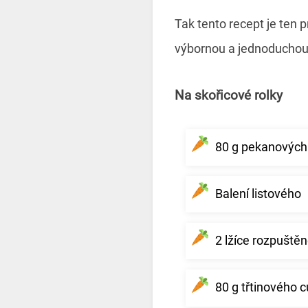
Tak tento recept je ten p
výbornou a jednoduchou
Na skořicové rolky
80 g pekanových
Balení listového
2 lžíce rozpuště
80 g třtinového 