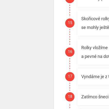
Skořicové rol
se mohly ještě
Rolky vložíme
a pevné na do
Vyndáme je z 
Zatímco šneci 