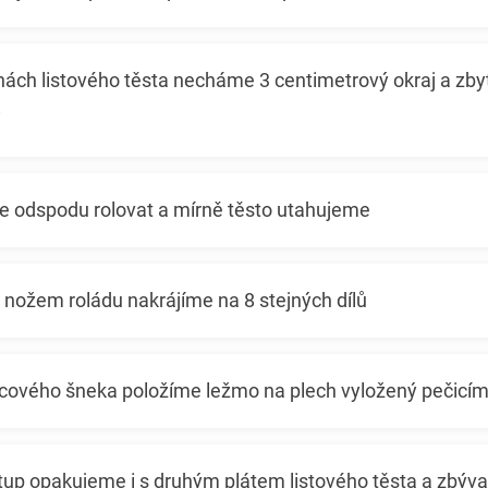
nách listového těsta necháme 3 centimetrový okraj a zb
i
 odspodu rolovat a mírně těsto utahujeme
ožem roládu nakrájíme na 8 stejných dílů
cového šneka položíme ležmo na plech vyložený pečicí
p opakujeme i s druhým plátem listového těsta a zbývají