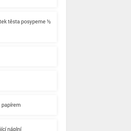
ytek těsta posypeme ½
m papírem
cí náplní