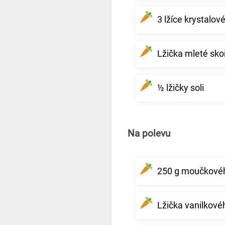
3 lžíce krystalov
Lžička mleté sko
½ lžičky soli
Na polevu
250 g moučkové
Lžička vanilkové