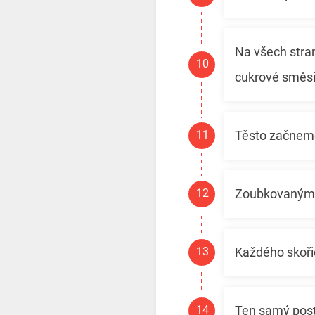
Na všech stra
cukrové směs
Těsto začneme
Zoubkovaným n
Každého skoři
Ten samý postu