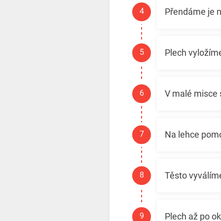
Přendáme je 
Plech vyložím
V malé misce s
Na lehce pomo
Těsto vyválím
Plech až po o