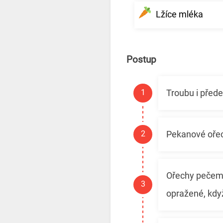
Lžíce mléka
Postup
Troubu i před
Pekanové ořec
Ořechy pečeme
opražené, kdy