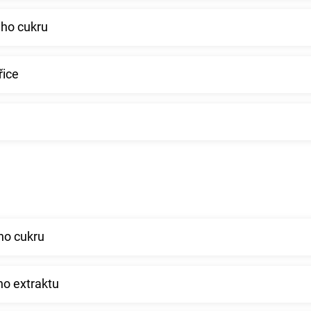
ého cukru
řice
ho cukru
ho extraktu