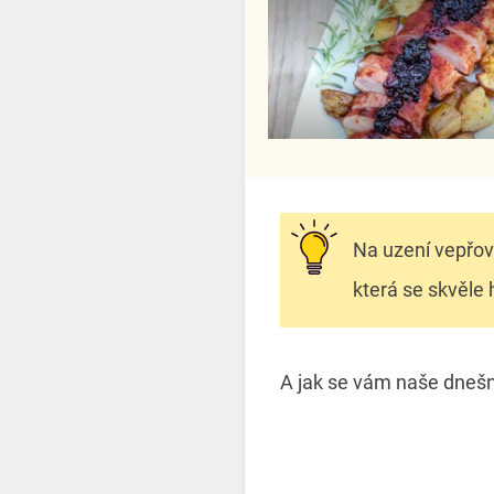
Na uzení vepřo
která se skvěle
A jak se vám naše dnešn