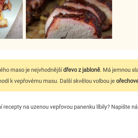
vého maso je nejvhodnější
dřevo z jabloně
. Má jemnou sl
 hodí k vepřovému masu. Další skvělou volbou je
ořechov
í recepty na uzenou vepřovou panenku líbily? Napište 