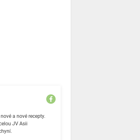
 nové a nové recepty.
celou JV Asii
chyní.