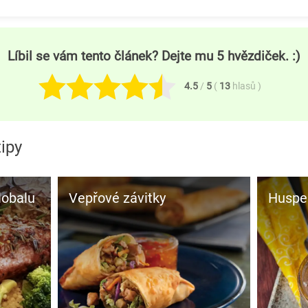
Líbil se vám tento článek? Dejte mu 5 hvězdiček. :)
4.5
/
5
(
13
hlasů
)
ipy
lobalu
Vepřové závitky
Huspe