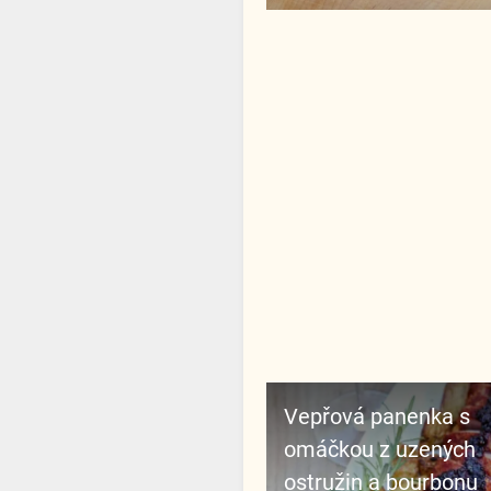
Vepřová panenka s
omáčkou z uzených
ostružin a bourbonu