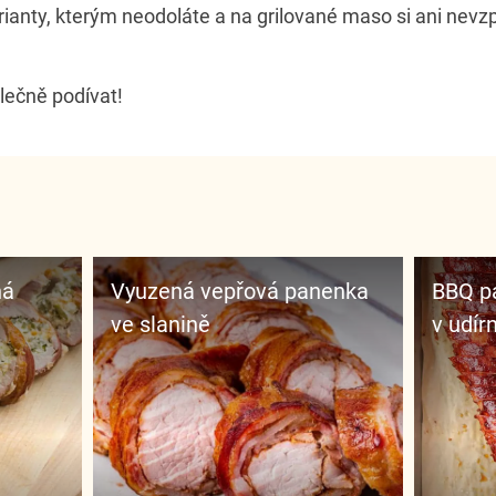
ianty, kterým neodoláte a na grilované maso si ani nev
lečně podívat!
ná
Vyuzená vepřová panenka
BBQ p
ve slanině
v udír