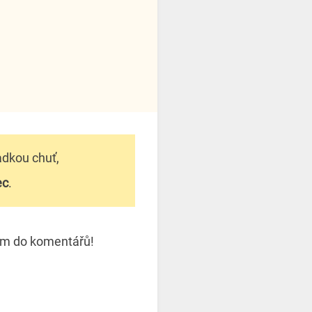
adkou chuť,
ec
.
nám do komentářů!