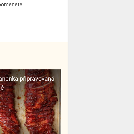
zpomenete.
anenka připravovaná
ně