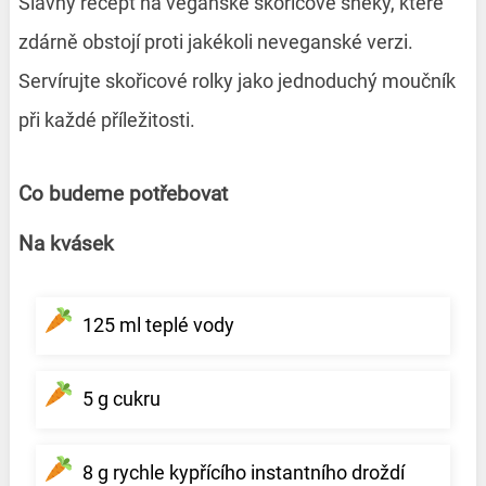
Slavný recept na veganské skořicové šneky, které
zdárně obstojí proti jakékoli neveganské verzi.
Servírujte skořicové rolky jako jednoduchý moučník
při každé příležitosti.
Co budeme potřebovat
Na kvásek
125 ml teplé vody
5 g cukru
8 g rychle kypřícího instantního droždí