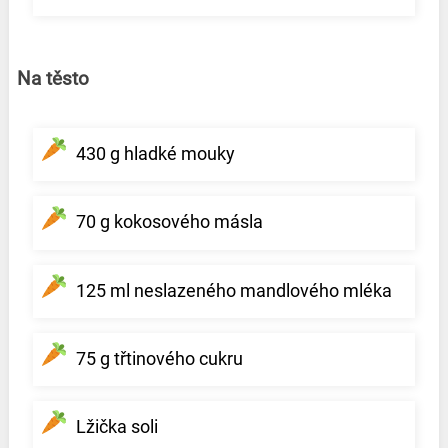
Na těsto
430 g hladké mouky
70 g kokosového másla
125 ml neslazeného mandlového mléka
75 g třtinového cukru
Lžička soli