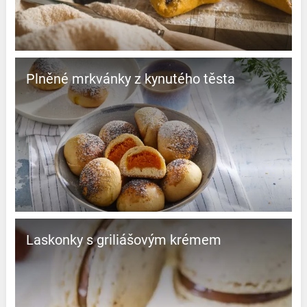
Plněné mrkvánky z kynutého těsta
Laskonky s griliášovým krémem