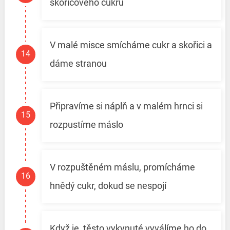
skořicového cukru
V malé misce smícháme cukr a skořici a
dáme stranou
Připravíme si náplň a v malém hrnci si
rozpustíme máslo
V rozpuštěném máslu, promícháme
hnědý cukr, dokud se nespojí
Když je, těsto vykynuté vyválíme ho do