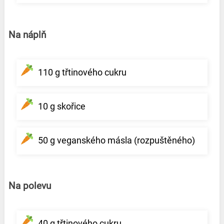
Na náplň
110 g třtinového cukru
10 g skořice
50 g veganského másla (rozpuštěného)
Na polevu
40 g třtinového cukru