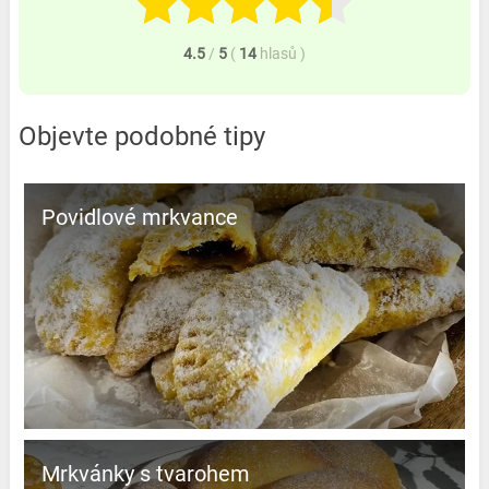
4.5
/
5
(
14
hlasů
)
Objevte podobné tipy
Povidlové mrkvance
Mrkvánky s tvarohem