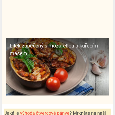
Lilek zapečený s mozarellou a kuřecím
masem
Jaká je
výhoda čtvercové pánve
? Mrkněte na naši