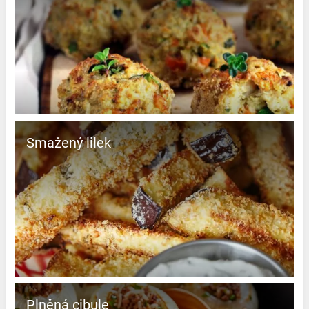
Smažený lilek
Plněná cibule