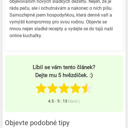
objevováním nových sladkých dezertů. Nejen, že je
ráda peču, ale i ochutnávám a nakonec o nich píšu.
Samozřejmě jsem hospodyňkou, která denně vaří a
vymýšlí kompromisy pro svou rodinu. Objevte se
mnou nejen sladké recepty a vydejte se do tajů naší
online kuchařky.
Líbil se vám tento článek?
Dejte mu 5 hvězdiček. :)
4.5
/
5
(
13
hlasů
)
Objevte podobné tipy