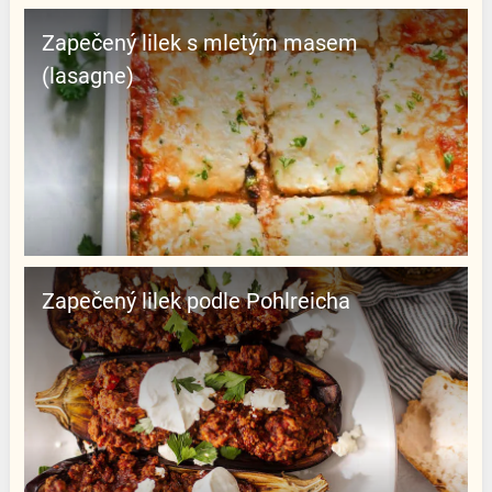
Zapečený lilek s mletým masem
(lasagne)
Zapečený lilek podle Pohlreicha