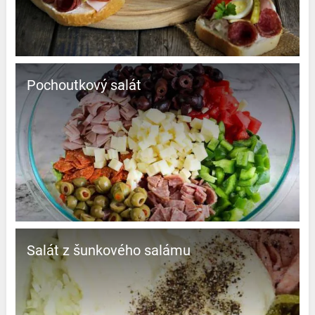
Pochoutkový salát
Salát z šunkového salámu