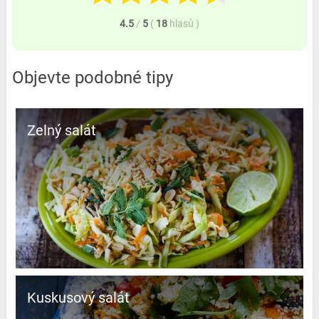
4.5
/
5
(
18
hlasů
)
Objevte podobné tipy
Zelný salát
Kuskusový salát