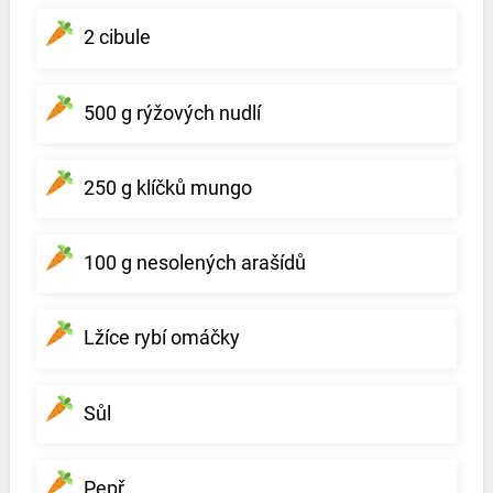
2 cibule
500 g rýžových nudlí
250 g klíčků mungo
100 g nesolených arašídů
Lžíce rybí omáčky
Sůl
Pepř