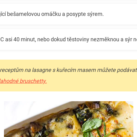
ající bešamelovou omáčku a posypte sýrem.
 °C asi 40 minut, nebo dokud těstoviny nezměknou a sýr
 receptům na lasagne s kuřecím masem můžete podávat d
 lahodné bruschetty.