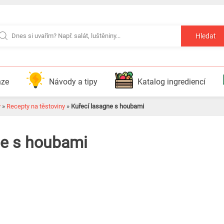
Hledat
nze
Návody a tipy
Katalog ingrediencí
y
»
Recepty na těstoviny
»
Kuřecí lasagne s houbami
ne s houbami