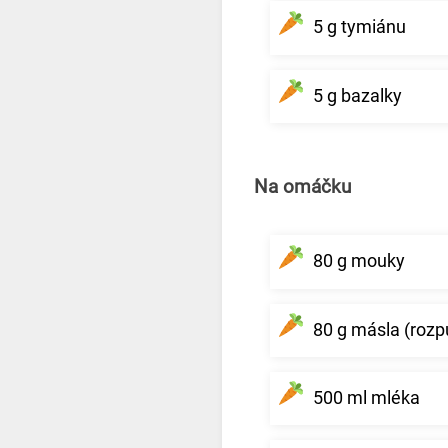
5 g tymiánu
5 g bazalky
Na omáčku
80 g mouky
80 g másla (roz
500 ml mléka