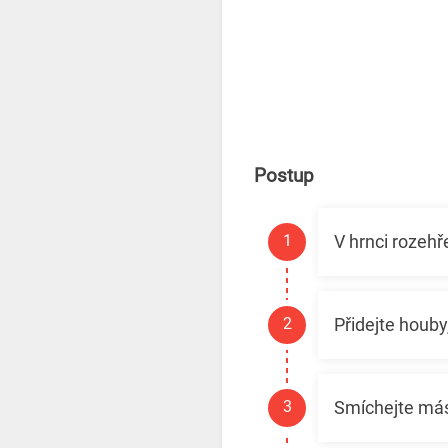
Postup
V hrnci rozehř
Přidejte houb
Smíchejte más