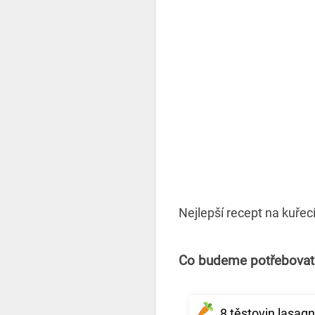
Nejlepší recept na kuřec
Co budeme potřebovat
8 těstovin lasag