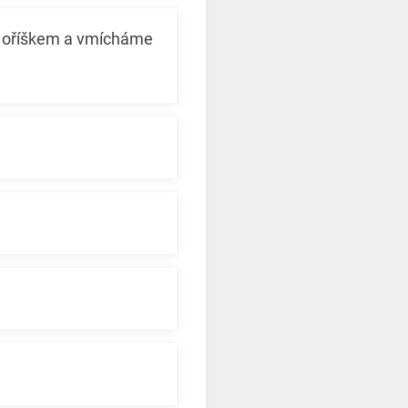
m oříškem a vmícháme