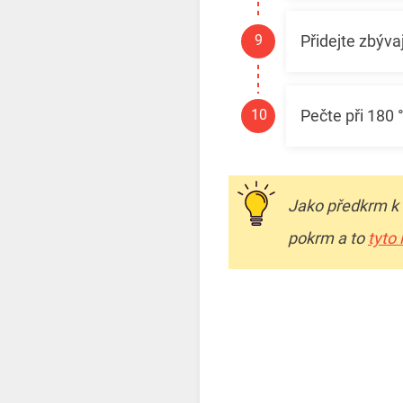
Přidejte zbýv
Pečte při 180
Jako předkrm k
pokrm a to
tyto