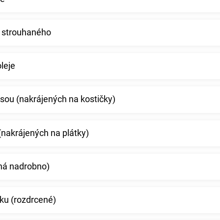
, strouhaného
leje
rsou (nakrájených na kostičky)
nakrájených na plátky)
ená nadrobno)
ku (rozdrcené)