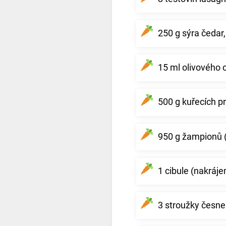
250 g sýra čedar
15 ml olivového o
500 g kuřecích p
950 g žampionů (
1 cibule (nakráj
3 stroužky česne