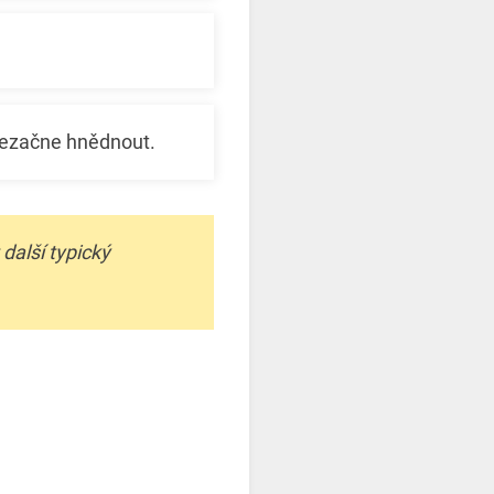
 nezačne hnědnout.
alší typický