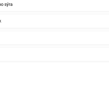
ho sýra
k