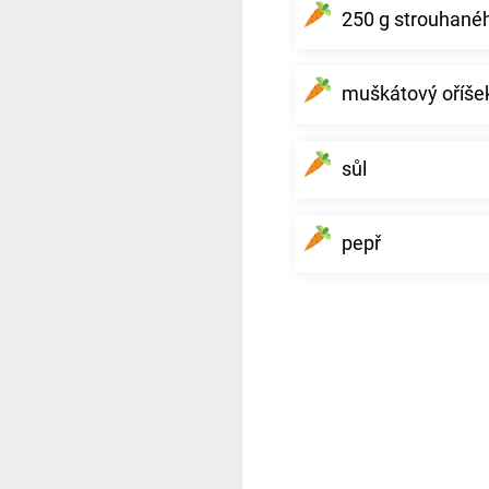
250 g strouhané
muškátový oříše
sůl
pepř